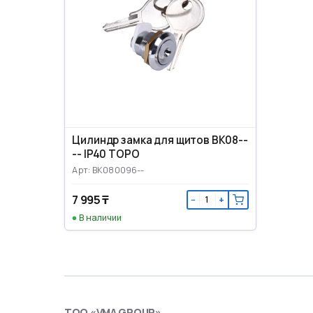
Цилиндр замка для щитов BK08--
-- IP40 TOPO
Арт: BK080096--
7 995 ₸
−
+
В наличии
ТОО «VMA GROUP»