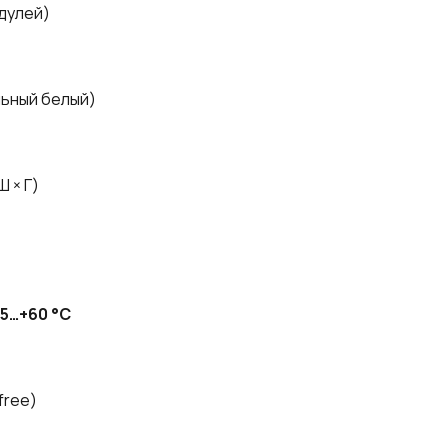
одулей)
льный белый)
Ш × Г)
5…+60 °C
free)