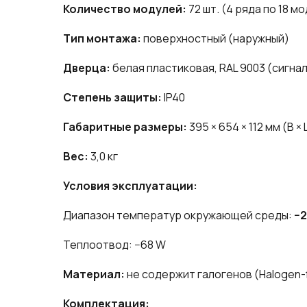
Количество модулей:
72 шт. (4 ряда по 18 м
Тип монтажа:
поверхностный (наружный)
Дверца:
белая пластиковая, RAL 9003 (сигна
Степень защиты:
IP40
Габаритные размеры:
395 × 654 × 112 мм (В × 
Вес:
3,0 кг
Условия эксплуатации:
Диапазон температур окружающей среды:
−2
Теплоотвод: −68 W
Материал:
не содержит галогенов (Halogen-
Комплектация: