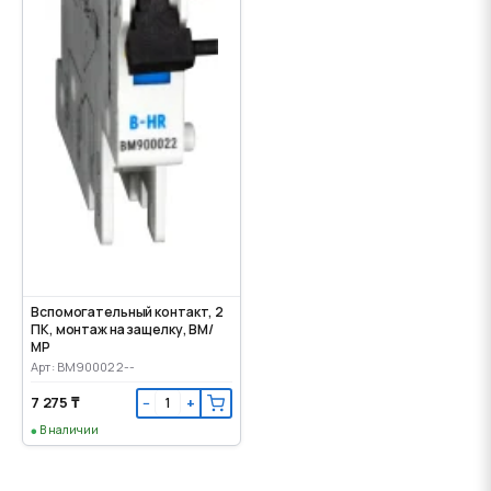
Вспомогательный контакт, 2
ПК, монтаж на защелку, ВМ/
МР
Арт: BM900022--
7 275 ₸
−
+
В наличии