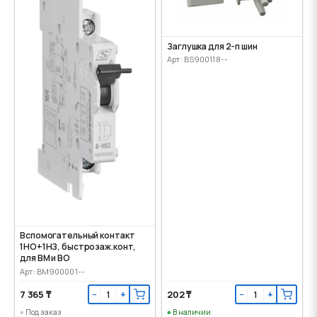
Заглушка для 2-п шин
Арт: BS900118--
Вспомогательный контакт
1НО+1НЗ, быстрозаж.конт,
для ВМ и ВО
Арт: BM900001--
7 365 ₸
202 ₸
−
+
−
+
Под заказ
В наличии