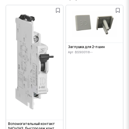
Заглушка для 2-п шин
Арт: BS900118--
Вспомогательный контакт
1НО+1НЗ, быстрозаж.конт,