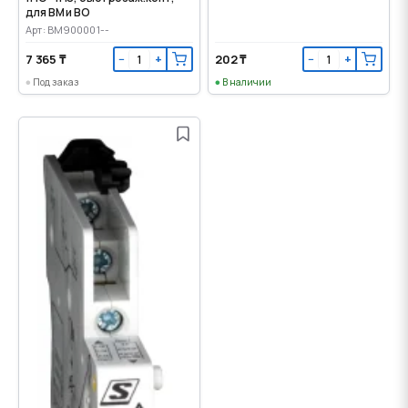
для ВМ и ВО
Арт: BM900001--
7 365 ₸
202 ₸
−
+
−
+
Под заказ
В наличии