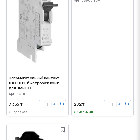
Арт: BS900118--
Вспомогательный контакт
1НО+1НЗ, быстрозаж.конт,
для ВМ и ВО
Арт: BM900001--
7 365 ₸
202 ₸
−
+
−
+
Под заказ
В наличии