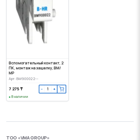
Вспомогательный контакт, 2
ПК, монтаж на защелку, ВМ/
МР
Арт: BM900022--
7 275 ₸
−
+
В наличии
ТОО «VMA GROUP»