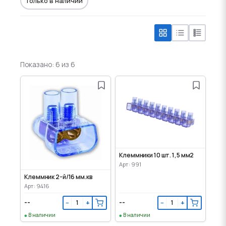
Только в наличии
Показано: 6 из 6
Клеммники 10 шт. 1,5 мм2
Арт: 991
Клеммник 2-й/16 мм.кв
Арт: 9416
--
--
−
+
−
+
В наличии
В наличии