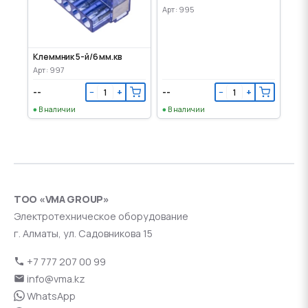
Арт: 995
Клеммник 5-й/6 мм.кв
Арт: 997
--
--
−
+
−
+
В наличии
В наличии
ТОО «VMA GROUP»
Электротехническое оборудование
г. Алматы, ул. Садовникова 15
+7 777 207 00 99
info@vma.kz
WhatsApp