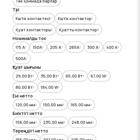
Тек қоймада барлар
Түрі
Күштік контактесі
Күштік контактор
1
1
Қуат контакторы
Қуатты контактор
1
5
Номиналды ток
115 A
150A
205 А
265A
300 А
400 A
1
1
1
1
1
1
500A
1
Қуат шығыны
29,00 Вт
35,00 Вт
65,00 Вт
67,00 W
1
1
1
1
80,00 Вт
184,00 W
1
1
Ені нетто
120,00 мм
150,00 мм
165,00 мм
2
2
2
Биіктігі нетто
156,00 мм
235,00 мм
248,00 мм
2
2
2
Тереңдігі нетто
155,00 мм
207,00 мм
225,00 мм
2
2
2