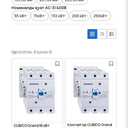
Номиналды қуат AC-3/400В
55 кВт
75кВт
132 кВт
200 кВт
250кВт
1
1
1
1
1
Көрсетілген: 8 ішінен 8
Контактор CUBICO Grand
CUBICO Grand 55 кВт