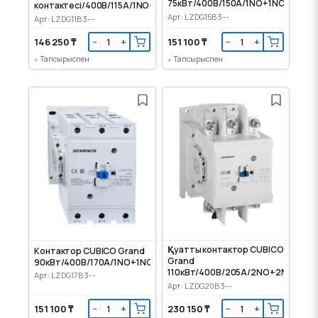
75кВт/400В/150A/1NO+1NC/230VA
контактесі/400В/115А/1NO+1NC/230VAC
Арт: LZDG15B3--
Арт: LZDG11B3--
146 250 ₸
151 100 ₸
−
+
−
+
Тапсырыспен
Тапсырыспен
Қуатты контактор CUBICO
Контактор CUBICO Grand
Grand
90кВт/400В/170А/1NO+1NC/230VAC
110кВт/400В/205A/2NO+2NC/230
Арт: LZDG17B3--
Арт: LZDG20B3--
151 100 ₸
230 150 ₸
−
+
−
+