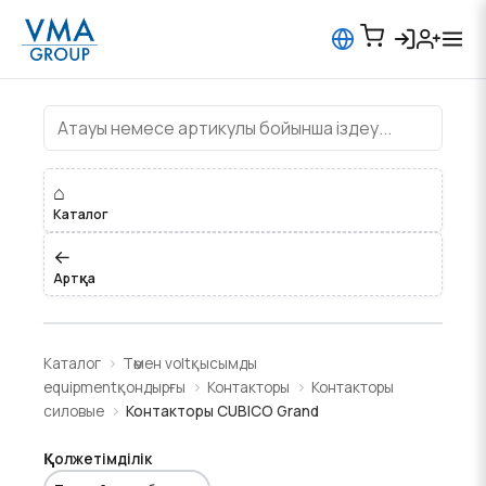
Контакторы CUBICO Grand
⌂
Каталог
←
Артқа
Каталог
Төмен voltқысымды
equipmentқондырғы
Контакторы
Контакторы
силовые
Контакторы CUBICO Grand
Қолжетімділік