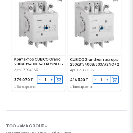
Контактор CUBICO Grand
CUBICO Grand контакторы
200кВт/400В/400A/2NO+2NC/230VAC
250кВт/400В/500A/2NO+2NC/230
Арт: LZDG40B3--
Арт: LZDG50B3--
379 070 ₸
414 320 ₸
−
+
−
+
Тапсырыспен
Тапсырыспен
ТОО «VMA GROUP»