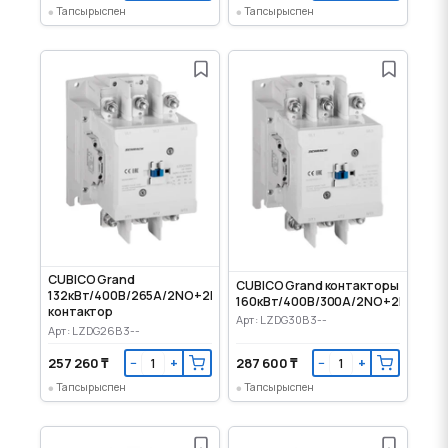
Тапсырыспен
Тапсырыспен
CUBICO Grand
CUBICO Grand контакторы
132кВт/400В/265А/2NO+2NC/230VAC
160кВт/400В/300А/2NO+2NC/230
контактор
Арт: LZDG30B3--
Арт: LZDG26B3--
257 260 ₸
287 600 ₸
−
+
−
+
Тапсырыспен
Тапсырыспен