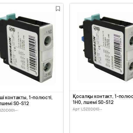
Қосалқы контакт, 1-полюс
ші контакты, 1-полюсті,
1Н0, өлшемі S0-S12
өлшемі S0-S12
Арт: LSZ0D010--
SZ0D001--