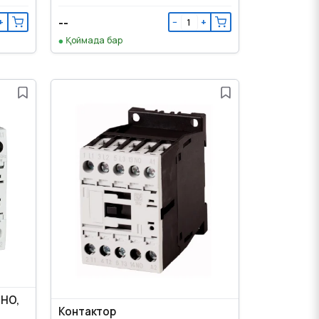
--
+
−
+
Қоймада бар
1НО,
Контактор