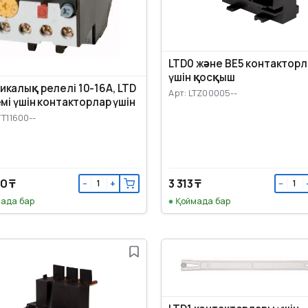
LTD0 және BE5 контактор
үшін қосқыш
икалық релелі 10-16A, LTD
Арт: LTZ00005--
емі үшін контакторлар үшін
TT11600--
0 ₸
3 313 ₸
−
+
−
ада бар
Қоймада бар