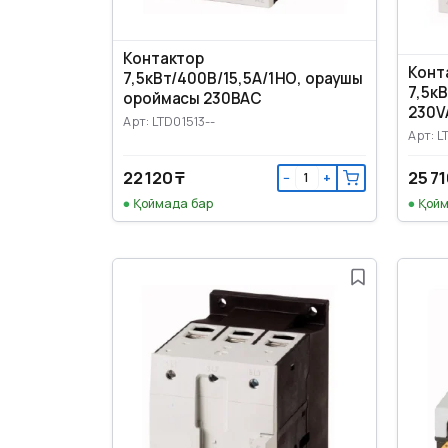
Контактор
Конт
7,5кВт/400В/15,5А/1НО, ораушы
7,5к
ороймасы 230ВАС
230V
Арт: LTD01513--
Арт: L
22 120 ₸
25 71
−
+
Қоймада бар
Қойм