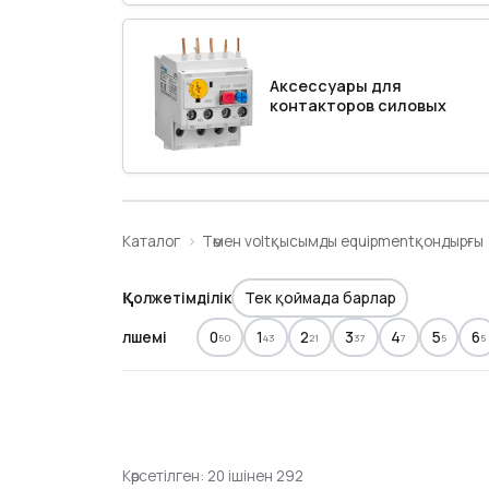
Аксессуары для
контакторов силовых
Каталог
Төмен voltқысымды equipmentқондырғы
Қолжетімділік
Тек қоймада барлар
Өлшемі
0
1
2
3
4
5
6
50
43
21
37
7
5
5
Көрсетілген: 20 ішінен 292