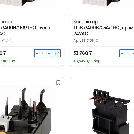
актор
Контактор
Вт/400В/18А/1НО, сүлгі
11кВт/400В/25А/1НО, орам
AC
24VAC
TD11713--
Арт: LTD12510--
0 ₸
33 760 ₸
−
+
−
ада бар
Қоймада бар