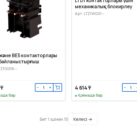
LTD1 контакторлары үшін
механикалық блокирлеу
Арт: LTZ1W001--
 және BE5 контакторлары
 байланыстырғыш
TZ10006--
 ₸
4 614 ₸
−
+
−
ада бар
Қоймада бар
Келесі →
Бет 1 ішінен 15