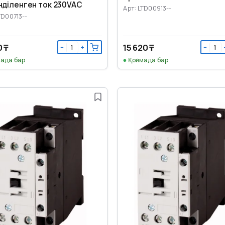
інділенген ток 230VAC
Арт: LTD00913--
TD00713--
0 ₸
15 620 ₸
−
+
−
ада бар
Қоймада бар