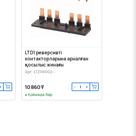
LTD1 реверсивті
контакторларына арналған
қосылыс жинағы
Арт: LTZ1W002--
10 860 ₸
+
−
+
Қоймада бар