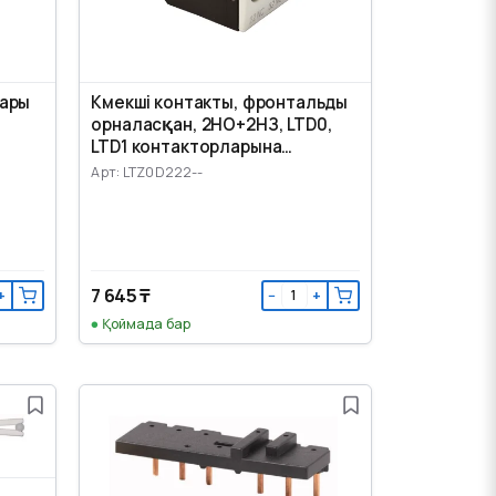
лары
Көмекші контакты, фронтальды
орналасқан, 2НО+2НЗ, LTD0,
LTD1 контакторларына
арналған
Арт: LTZ0D222--
7 645 ₸
+
−
+
Қоймада бар