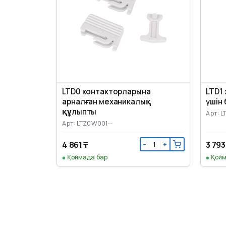
LTD0 контакторларына
LTD1
арналған механикалық
үшін
құлыпты
Арт: L
Арт: LTZ0W001--
4 861 ₸
3 793
−
+
Қоймада бар
Қойм