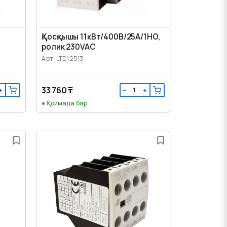
Қосқышы 11кВт/400В/25А/1НО,
ролик 230VAC
Арт: LTD12513--
33 760 ₸
+
−
+
Қоймада бар