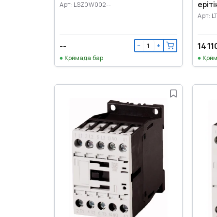
еріт
Арт: LSZ0W002--
Арт: L
--
14 11
−
+
Қоймада бар
Қойм