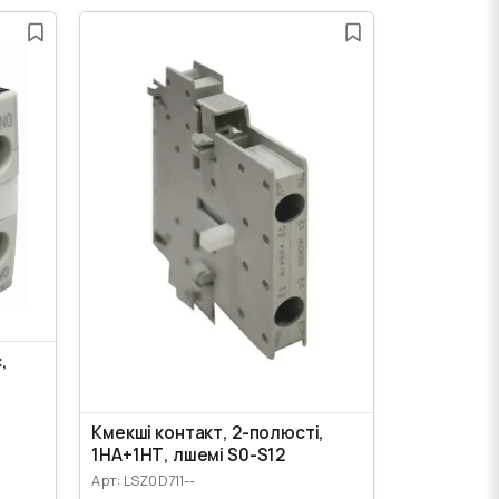
,
Көмекші контакт, 2-полюсті,
1НА+1НТ, өлшемі S0-S12
Арт: LSZ0D711--