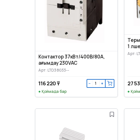
Терм
1 өлш
Арт: L
Контактор 37кВт/400В/80A,
ағымдау 230VAC
Арт: LTD38033--
116 220 ₸
27 53
−
+
Қоймада бар
Қойм