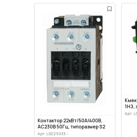
Көмек
1НЗ, 
Арт: L
Контактор 22кВт/50А/400В,
АС230В 50Гц, типоразмер S2
Арт: LSD25033--