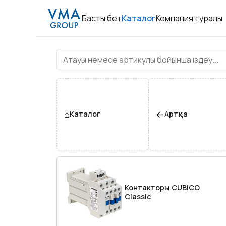
Басты бет
Каталог
Компания туралы
Контакторы силовые
⌂
←
Каталог
Артқа
Контакторы CUBICO
Classic