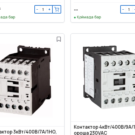
₸
--
−
+
−
ада бар
Қоймада бар
Контактор 4кВт/400В/9А/
актор 3кВт/400В/7А/1НО,
ороша 230VAC