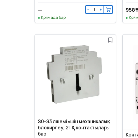
--
958 
−
+
Қоймада бар
Қойм
S0-S3 өлшемі үшін механикалық
блокирлеу, 2ТҚ контактылары
бар
Конт