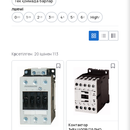
Тек қоймада барлар
Өлшемі
0
1
2
3
4
5
6
High
20
29
13
20
3
3
2
1
Көрсетілген: 20 ішінен 113
Контактор
3кВт/400В/7А/1НО,