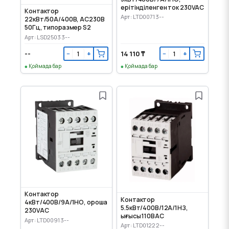
ерітінділенген ток 230VAC
Контактор
Арт: LTD00713--
22кВт/50А/400В, АС230В
50Гц, типоразмер S2
Арт: LSD25033--
--
14 110 ₸
−
+
−
+
Қоймада бар
Қоймада бар
Контактор
Контактор
4кВт/400В/9А/1НО, ороша
5.5кВт/400В/12А/1НЗ,
230VAC
ығысы 110ВАС
Арт: LTD00913--
Арт: LTD01222--