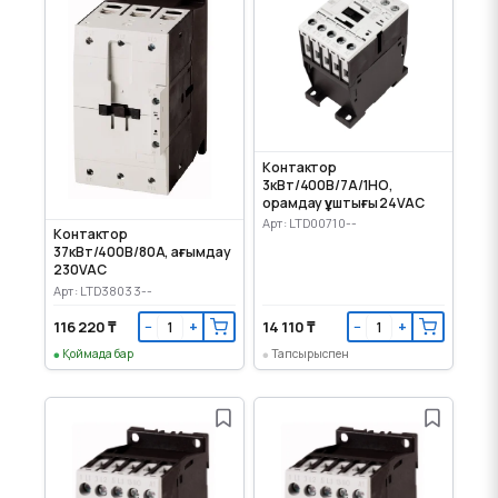
Контактор
3кВт/400В/7А/1НО,
орамдау ұштығы 24VAC
Арт: LTD00710--
Контактор
37кВт/400В/80A, ағымдау
230VAC
Арт: LTD38033--
116 220 ₸
14 110 ₸
−
+
−
+
Қоймада бар
Тапсырыспен