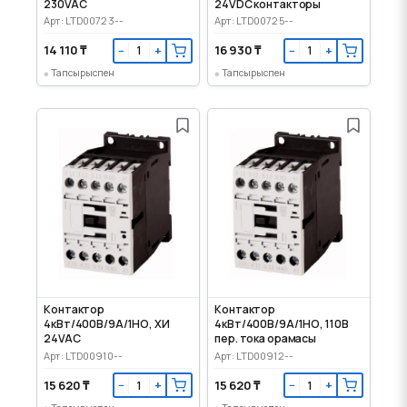
230VAC
24VDC контакторы
Арт: LTD00723--
Арт: LTD00725--
14 110 ₸
16 930 ₸
−
+
−
+
Тапсырыспен
Тапсырыспен
Контактор
Контактор
4кВт/400В/9А/1НО, ХИ
4кВт/400В/9А/1НО, 110В
24VAC
пер. тока орамасы
Арт: LTD00910--
Арт: LTD00912--
15 620 ₸
15 620 ₸
−
+
−
+