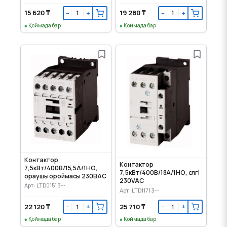
15 620 ₸
19 280 ₸
−
+
−
+
Қоймада бар
Қоймада бар
Контактор
Контактор
7,5кВт/400В/15,5А/1НО,
7,5кВт/400В/18А/1НО, сүлгі
ораушы ороймасы 230ВАС
230VAC
Арт: LTD01513--
Арт: LTD11713--
22 120 ₸
25 710 ₸
−
+
−
+
Қоймада бар
Қоймада бар