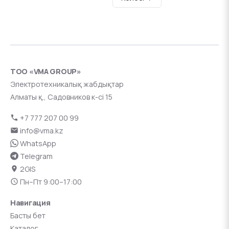
ТОО «VMA GROUP»
Электротехникалық жабдықтар
Алматы қ., Садовников к-сі 15
+7 777 207 00 99
info@vma.kz
WhatsApp
Telegram
2GIS
Пн–Пт 9:00–17:00
Навигация
Басты бет
Каталог