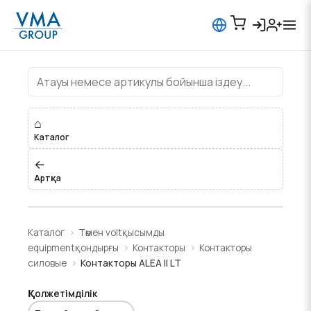
Контакторы ALEA II LT
⌂
Каталог
←
Артқа
Каталог
Төмен voltқысымды
equipmentқондырғы
Контакторы
Контакторы
силовые
Контакторы ALEA II LT
Қолжетімділік