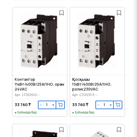
Контактор
Қосқышы
11кВт/400В/25А/1НО, орам
11кВт/400В/25А/1НО,
24VAC
ролик 230VAC
Арт: LTD12510--
Арт: LTD12513--
33 760 ₸
33 760 ₸
−
+
−
+
Қоймада бар
Қоймада бар