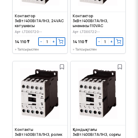
Контактор
Контактор
3кВт/400В/7А/1НЗ, 24VAC
3кВт/400В/7А/1НЗ,
катушкасы
ынамасы 110VAC
Арт: LTD00720--
Арт: LTD00722--
14 110 ₸
14 110 ₸
−
+
−
+
Тапсырыспен
Тапсырыспен
Контакты
Қондықтағы
3кВт/400В/7А/1НЗ, ролик
3кВт/400В/7А/1НЗ, сорғы