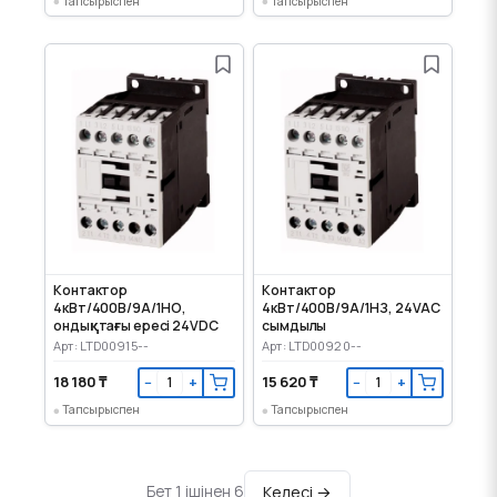
Тапсырыспен
Тапсырыспен
Контактор
Контактор
4кВт/400В/9А/1НО,
4кВт/400В/9А/1НЗ, 24VAC
ондықтағы ересі 24VDC
сымдылы
Арт: LTD00915--
Арт: LTD00920--
18 180 ₸
15 620 ₸
−
+
−
+
Тапсырыспен
Тапсырыспен
Келесі →
Бет 1 ішінен 6