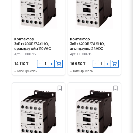
Контактор
Контактор
3кВт/400В/7А/1НО,
3кВт/400В/7А/1НО,
орамдау ойы 110VAC
ағындаушы 24VDC
Арт: LTD00712--
Арт: LTD00715--
14 110 ₸
16 930 ₸
−
+
−
+
Тапсырыспен
Тапсырыспен