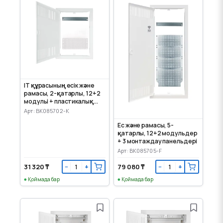
IT құрасының есік және
рамасы, 2-қатарлы, 12+2
модульі + пластикалық
монтаж панелі
Арт: BK085702-K
Ес және рамасы, 5-
қатарлы, 12+2 модульдер
+ 3 монтаждау панельдері
Арт: BK085705-F
31 320 ₸
79 080 ₸
−
+
−
+
Қоймада бар
Қоймада бар