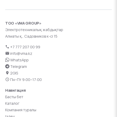
ТОО «VMA GROUP»
Электротехникалық жабдықтар
Алматы қ., Садовников к-сі 15
+7 777 207 00 99
info@vma.kz
WhatsApp
Telegram
2GIS
Пн–Пт 9:00–17:00
Навигация
Басты бет
Каталог
Компания туралы
Іздеу