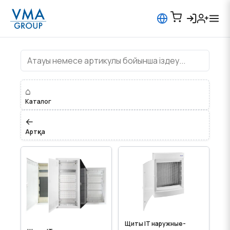
Щиты IT, мультимидийные
⌂
Каталог
←
Артқа
Щиты IT наружные-