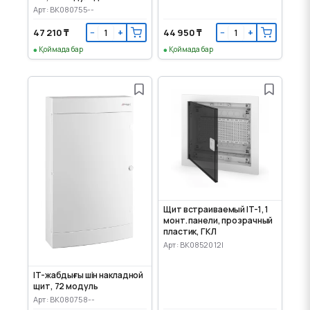
Арт: BK080755--
47 210 ₸
44 950 ₸
−
+
−
+
Қоймада бар
Қоймада бар
Щит встраиваемый IT-1, 1
монт. панели, прозрачный
пластик, ГКЛ
Арт: BK0852012I
IT-жабдығы үшін накладной
щит, 72 модуль
Арт: BK080758--