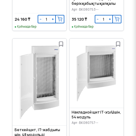
берік қабықты қалқалы
Арт: BK080753--
24 160 ₸
35 120 ₸
−
+
−
+
Қоймада бар
Қоймада бар
Накладной щит IT-ובעԱ үшін,
54 модуль
Арт: BK080757--
Беткей щит, IT-жабдығы
үшін, 48 модульді