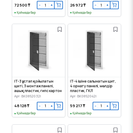
72 500 ₸
26 972 ₸
−
+
−
+
Қоймада бар
Қоймада бар
IT-3 ұстап қойылатын
IT-4 ішіне салынатын щит,
щиті, 3 монтаж панелі,
4 орнату панелі, мөлдір
ашық пластик, гипс картон
пластик, ГКЛ
Арт: BK0852032I
Арт: BK0852042I
48 128 ₸
59 217 ₸
−
+
−
+
Қоймада бар
Қоймада бар