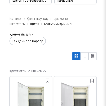
Щиты IT встраиваемые
накладные
Каталог
Қалыптау тақталары және
шкафтары
Щиты IT, мультимидийные
Қолжетімділік
Тек қоймада барлар
Көрсетілген: 20 ішінен 27