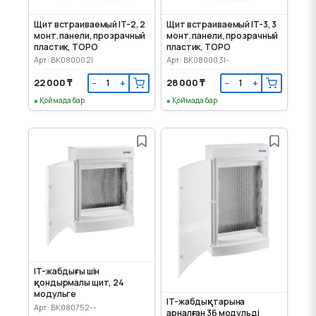
Щит встраиваемый IT-2, 2
Щит встраиваемый IT-3, 3
монт. панели, прозрачный
монт. панели, прозрачный
пластик, TOPO
пластик, TOPO
Арт: BK080002I
Арт: BK080003I-
22 000 ₸
28 000 ₸
−
+
−
+
Қоймада бар
Қоймада бар
IT-жабдығы үшін
қондырмалы щит, 24
модульге
IT-жабдықтарына
Арт: BK080752--
арналған 36 модульді