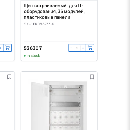
Щит встраиваемый, для IT-
оборудования, 36 модулей,
пластиковые панели
SKU: BK085733-K
53 630 ₸
+
−
+
In stock