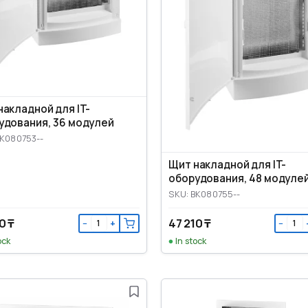
накладной для IT-
удования, 36 модулей
BK080753--
Щит накладной для IT-
оборудования, 48 модуле
SKU: BK080755--
0 ₸
47 210 ₸
−
+
−
ock
In stock