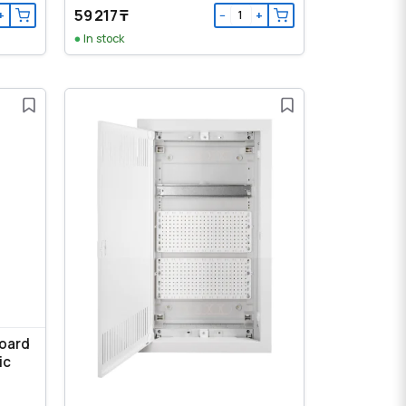
59 217 ₸
+
−
+
In stock
Board
ic