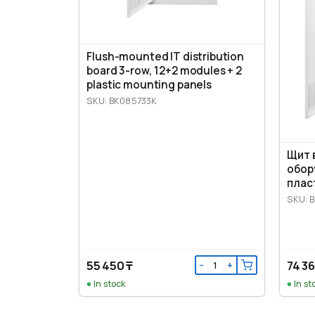
Flush-mounted IT distribution
board 3-row, 12+2 modules + 2
plastic mounting panels
SKU: BK085733K
Щит 
обор
плас
SKU: 
55 450 ₸
74 36
−
+
In stock
In st