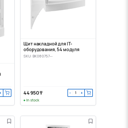
Щит накладной для IT-
оборудования, 54 модуля
SKU: BK080757--
й
44 950 ₸
+
−
+
In stock