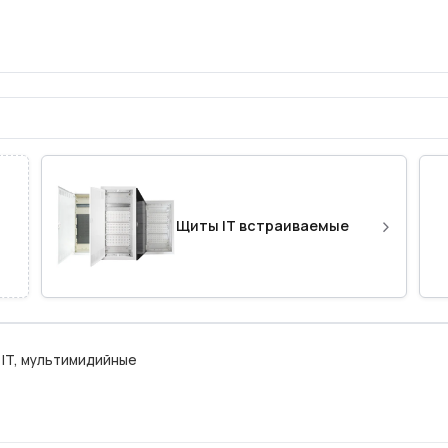
›
Щиты IT встраиваемые
IT, мультимидийные