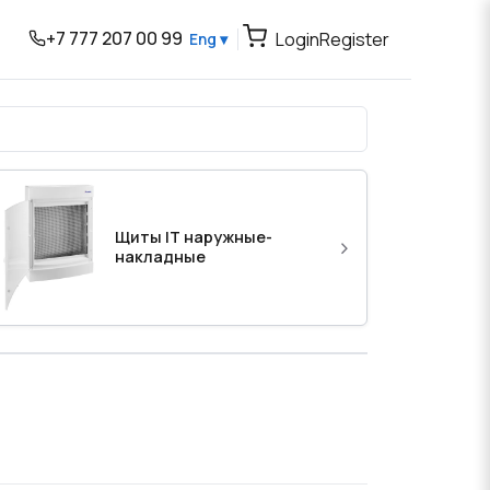
+7 777 207 00 99
Login
Register
Eng ▾
Щиты IT наружные-
›
накладные