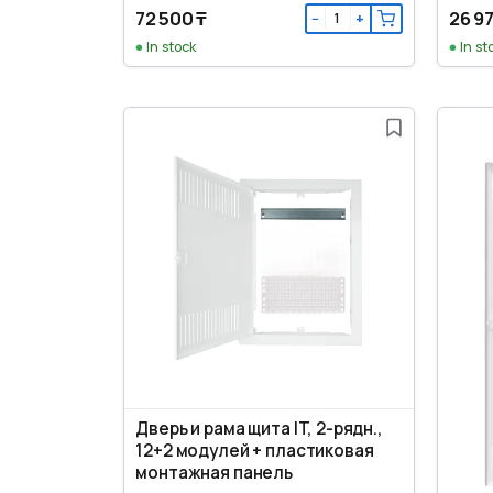
72 500 ₸
26 97
−
+
In stock
In st
Дверь и рама щита IT, 2-рядн.,
12+2 модулей + пластиковая
монтажная панель