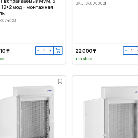
IT встраиваемый MVM, 3
SKU: BK080002I
, 12+2 мод + монтажная
ль
BK074003--
10 ₸
22 000 ₸
−
+
−
ock
In stock