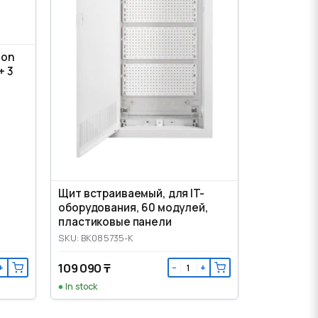
ion
+ 3
Щит встраиваемый, для IT-
оборудования, 60 модулей,
пластиковые панели
SKU: BK085735-K
109 090 ₸
+
−
+
In stock