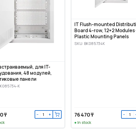
IT Flush-mounted Distribut
Board 4-row, 12+2 Modules 
Plastic Mounting Panels
SKU: BK085734K
встраиваемый, для IT-
удования, 48 модулей,
тиковые панели
BK085734-K
0 ₸
76 470 ₸
−
+
−
ock
In stock