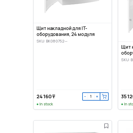
Щит накладной для IT-
оборудования, 24 модуля
SKU: BK080752--
Щит 
обор
SKU: 
24 160 ₸
35 12
−
+
In stock
In st