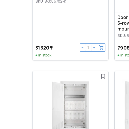
SKU: BK085702-K
Door 
5-row
moun
SKU: 
31 320 ₸
79 0
−
+
In stock
In st