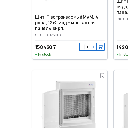
Щит 
ряда
пане
Щит IT встраиваемый MVM, 4
SKU: 
ряда, 12+2 мод + монтажная
панель, кирп.
SKU: BK073004--
158 420 ₸
142 0
−
+
In stock
In st