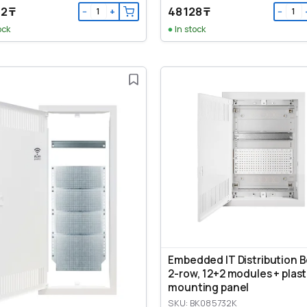
2 ₸
48 128 ₸
−
+
−
ock
In stock
Embedded IT Distribution 
2-row, 12+2 modules + plast
mounting panel
SKU: BK085732K