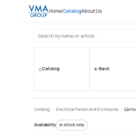
Home
Catalog
About Us
Щиты IT, мультимидийные
⌂
←
Catalog
Back
Catalog
Electrical Panels and Enclosures
Щиты 
Availability
In stock only