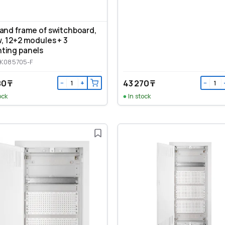
and frame of switchboard,
, 12+2 modules + 3
ting panels
BK085705-F
80 ₸
43 270 ₸
−
+
−
ock
In stock