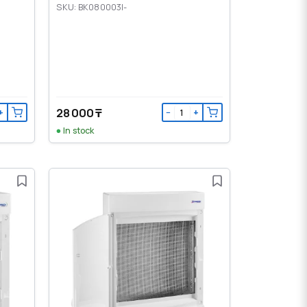
SKU: BK080003I-
28 000 ₸
+
−
+
In stock