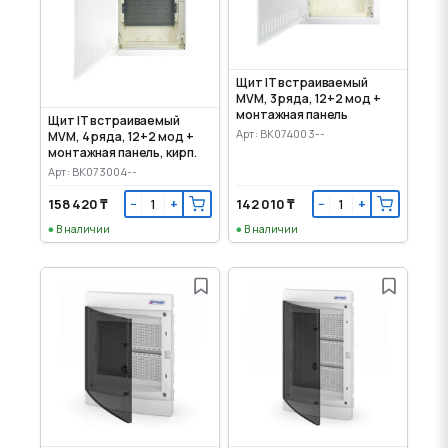
Щит IT встраиваемый
MVM, 3 ряда, 12+2 мод +
монтажная панель
Щит IT встраиваемый
Арт: BK074003--
MVM, 4 ряда, 12+2 мод +
монтажная панель, кирп.
Арт: BK073004--
158 420 ₸
142 010 ₸
−
+
−
+
В наличии
В наличии