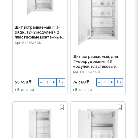
Щит встраиваемый IT 3-
рядн., 12+2 модулей + 2
пластиковые монтажные
панели
Арт: BK085733K
Щит встраиваемый, для
IT-оборудования, 48
модулей, пластиковые
панели
Арт: BK085734-K
55 450 ₸
74 360 ₸
−
+
−
+
В наличии
В наличии