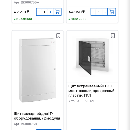
Арт: BK080755--
47 210 ₸
44 950 ₸
−
+
−
+
В наличии
В наличии
Щит встраиваемый IT-1, 1
монт. панели, прозрачный
пластик, ГКЛ
Арт: BK0852012I
Щит накладной для IT-
оборудования, 72 модуля
Арт: BK080758--