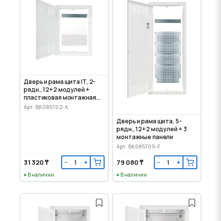
Дверь и рама щита IT, 2-
рядн., 12+2 модулей +
пластиковая монтажная
панель
Арт: BK085702-K
Дверь и рама щита, 5-
рядн., 12+2 модулей + 3
монтажные панели
Арт: BK085705-F
31 320 ₸
79 080 ₸
−
+
−
+
В наличии
В наличии