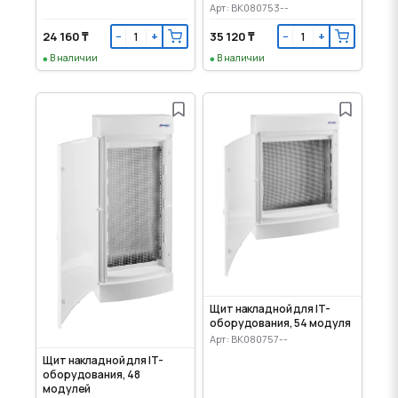
Арт: BK080753--
24 160 ₸
35 120 ₸
−
+
−
+
В наличии
В наличии
Щит накладной для IT-
оборудования, 54 модуля
Арт: BK080757--
Щит накладной для IT-
оборудования, 48
модулей