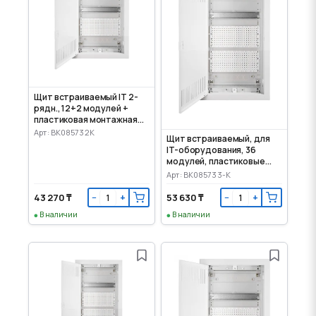
Щит встраиваемый IT 2-
рядн., 12+2 модулей +
пластиковая монтажная
панель
Арт: BK085732K
Щит встраиваемый, для
IT-оборудования, 36
модулей, пластиковые
панели
Арт: BK085733-K
43 270 ₸
53 630 ₸
−
+
−
+
В наличии
В наличии