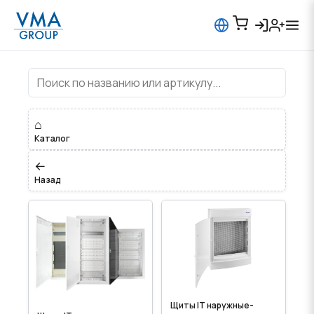
Щиты IT, мультимидийные
⌂
Каталог
←
Назад
Щиты IT наружные-