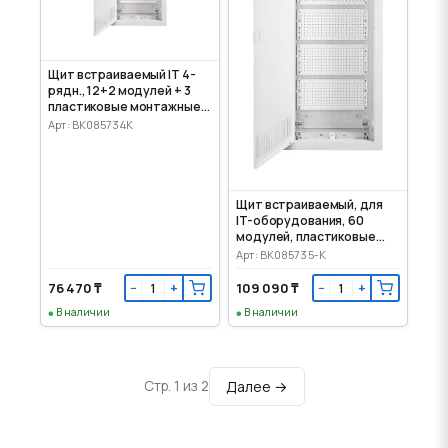
Щит встраиваемый IT 4-
рядн., 12+2 модулей + 3
пластиковые монтажные
панели
Арт: BK085734K
Щит встраиваемый, для
IT-оборудования, 60
модулей, пластиковые
панели
Арт: BK085735-K
76 470 ₸
109 090 ₸
−
+
−
+
В наличии
В наличии
Далее →
Стр. 1 из 2