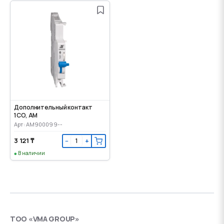
Дополнительный контакт
1CO, AM
Арт: AM900099--
3 121 ₸
−
+
В наличии
ТОО «VMA GROUP»