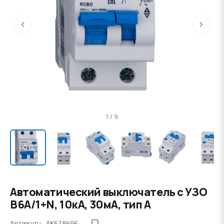
‹
›
1 / 9
Автоматический выключатель с УЗО
B6А/1+N, 10кА, 30мА, тип А
Артикул: AK618606--