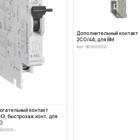
Дополнительный контакт
2CO/4A, для ВМ
Арт: BD900022--
огательный контакт
НЗ, быстрозаж.конт, для
ВО
900001--