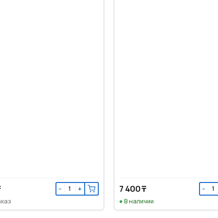
₸
7 400 ₸
−
+
−
аказ
В наличии