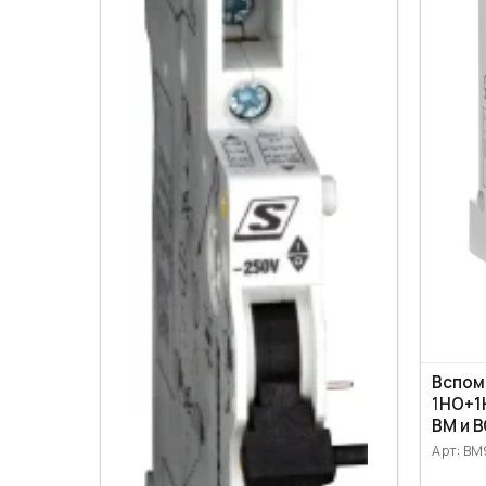
Вспом
1НО+1
ВМ и 
Арт: BM