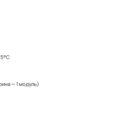
75°C
ина — 1 модуль)