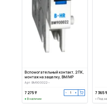
Вспомогательный контакт, 2 ПК,
монтаж на защелку, ВМ/МР
Арт: BM900022--
7 275 ₸
7 365 
−
+
В наличии
Под з