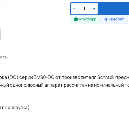
−
+
WhatsApp
Telegram
ать
ка (DC) серии BMS0-DC от производителя Schrack предн
ьный однополюсный аппарат рассчитан на номинальный т
 перегрузка)