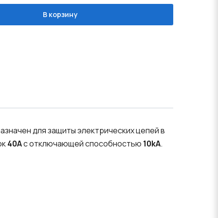
В корзину
азначен для защиты электрических цепей в
ок
40A
с отключающей способностью
10kA
.