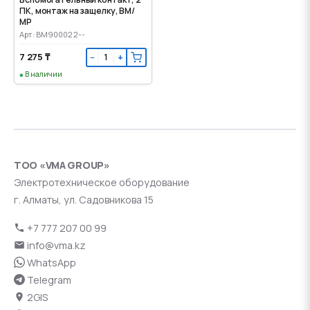
ПК, монтаж на защелку, ВМ/
МР
Арт: BM900022--
7 275 ₸
−
+
В наличии
ТОО «VMA GROUP»
Электротехническое оборудование
г. Алматы, ул. Садовникова 15
+7 777 207 00 99
info@vma.kz
WhatsApp
Telegram
2GIS