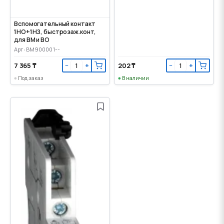
Вспомогательный контакт
1НО+1НЗ, быстрозаж.конт,
для ВМ и ВО
Арт: BM900001--
7 365 ₸
202 ₸
−
+
−
+
Под заказ
В наличии