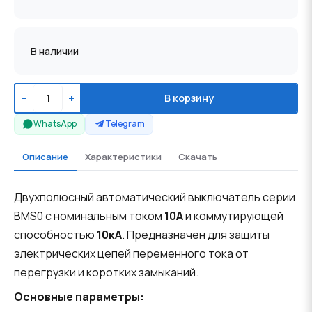
В наличии
−
+
В корзину
WhatsApp
Telegram
Описание
Характеристики
Скачать
Двухполюсный автоматический выключатель серии
BMS0 с номинальным током
10A
и коммутирующей
способностью
10кА
. Предназначен для защиты
электрических цепей переменного тока от
перегрузки и коротких замыканий.
Основные параметры: