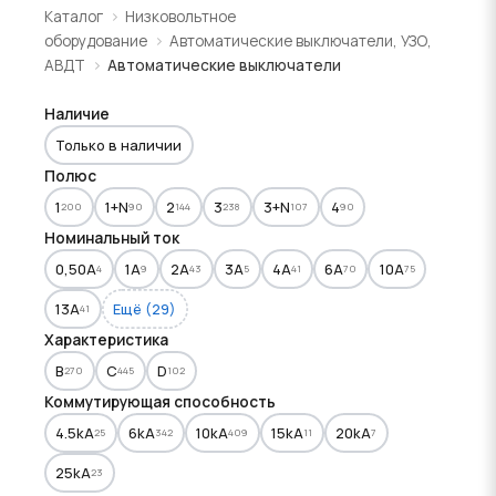
Каталог
Низковольтное
оборудование
Автоматические выключатели, УЗО,
АВДТ
Автоматические выключатели
Наличие
Только в наличии
Полюс
1
1+N
2
3
3+N
4
200
90
144
238
107
90
Номинальный ток
0,50A
1A
2A
3A
4A
6A
10A
4
9
43
5
41
70
75
13A
Ещё (29)
41
Характеристика
B
C
D
270
445
102
Коммутирующая способность
4.5kA
6kA
10kA
15kA
20kA
25
342
409
11
7
25kA
23