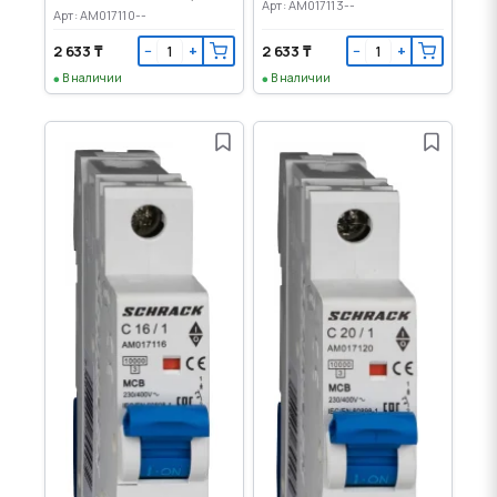
Арт: AM017113--
Арт: AM017110--
2 633 ₸
2 633 ₸
−
+
−
+
В наличии
В наличии