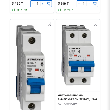
3 462 ₸
3 819 ₸
−
+
−
+
В наличии
В наличии
Автоматический
выключатель C10А/2, 10кА
Арт: AM017210--