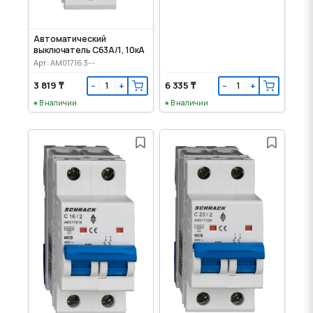
Автоматический
выключатель C63А/1, 10кА
Арт: AM017163--
3 819 ₸
6 335 ₸
−
+
−
+
В наличии
В наличии