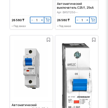
Автоматический
выключатель C25/1, 25кА
Арт: BR571250--
26 580 ₸
26 580 ₸
−
+
−
+
Под заказ
Под заказ
Автоматический