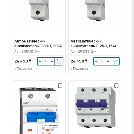
Автоматический
Автоматический
выключатель C100/1, 20кА
выключатель C125/1, 15кА
Арт: BR571910--
Арт: BR571912--
24 490 ₸
24 490 ₸
−
+
−
+
Под заказ
Под заказ