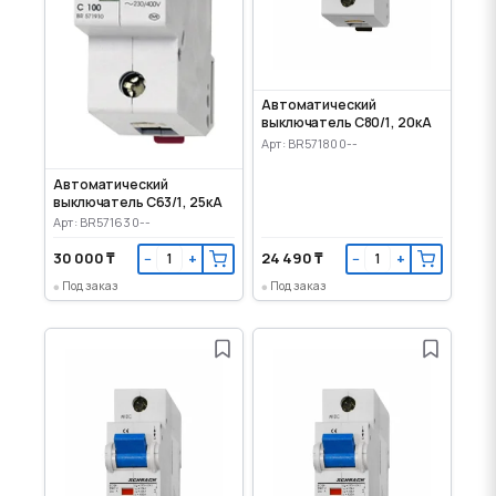
Автоматический
выключатель C80/1, 20кА
Арт: BR571800--
Автоматический
выключатель C63/1, 25кА
Арт: BR571630--
30 000 ₸
24 490 ₸
−
+
−
+
Под заказ
Под заказ