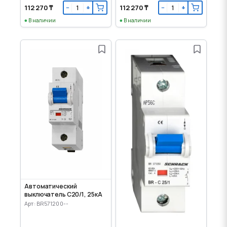
112 270 ₸
112 270 ₸
−
+
−
+
В наличии
В наличии
Автоматический
выключатель C20/1, 25кА
Арт: BR571200--