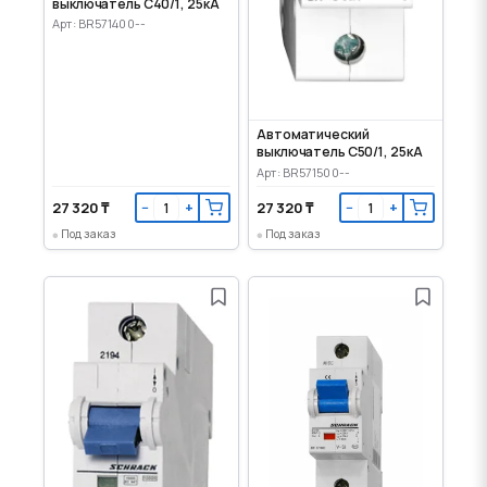
выключатель C40/1, 25кА
Арт: BR571400--
Автоматический
выключатель C50/1, 25кА
Арт: BR571500--
27 320 ₸
27 320 ₸
−
+
−
+
Под заказ
Под заказ