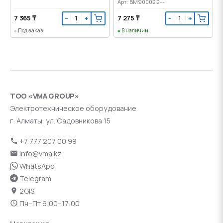
Арт: BM900022--
7 365 ₸
7 275 ₸
−
+
−
+
Под заказ
В наличии
ТОО «VMA GROUP»
Электротехническое оборудование
г. Алматы, ул. Садовникова 15
+7 777 207 00 99
info@vma.kz
WhatsApp
Telegram
2GIS
Пн–Пт 9:00–17:00