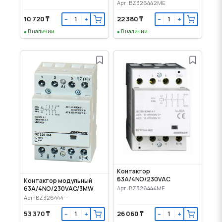
Арт: BZ326442ME
10 720 ₸
22 380 ₸
−
+
−
+
В наличии
В наличии
Контактор
63A/4NO/230VAC
Контактор модульный
63A/4NO/230VAC/3MW
Арт: BZ326444ME
Арт: BZ326444--
53 370 ₸
26 060 ₸
−
+
−
+