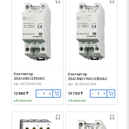
Контактор
Контактор
25A/4NO/230VAC
25A/3NO+1NC/230VAC
Арт: BZ326461ME
Арт: BZ326463ME
12 880 ₸
13 790 ₸
−
+
−
+
В наличии
В наличии