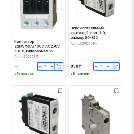
Вспомогательный
контакт, 1-пол, 1НЗ,
размер S0-S12
Контактор
Арт: LSZ0D001--
22kW/50A/400V, AC230V
50Hz, типоразмер S2
Арт: LSD25033--
--
958 ₸
−
+
−
+
В наличии
В наличии