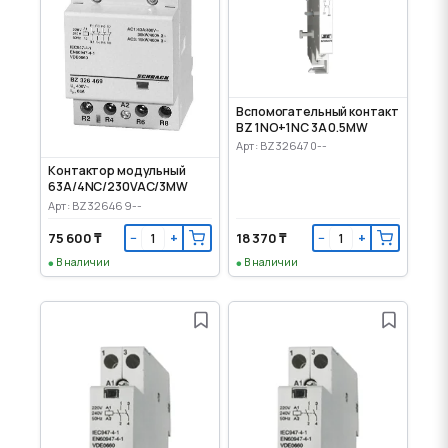
Вспомогательный контакт
BZ 1NO+1NC 3A 0.5MW
Арт: BZ326470--
Контактор модульный
63A/4NC/230VAC/3MW
Арт: BZ326469--
75 600 ₸
18 370 ₸
−
+
−
+
В наличии
В наличии