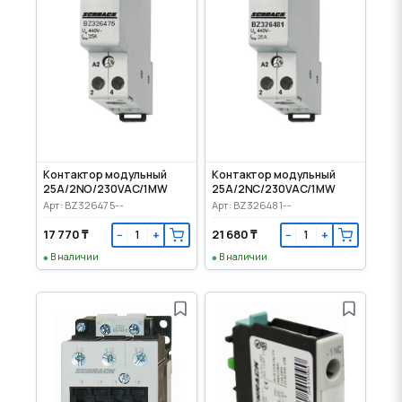
Контактор модульный
Контактор модульный
25A/2NO/230VAC/1MW
25A/2NC/230VAC/1MW
Арт: BZ326475--
Арт: BZ326481--
17 770 ₸
21 680 ₸
−
+
−
+
В наличии
В наличии