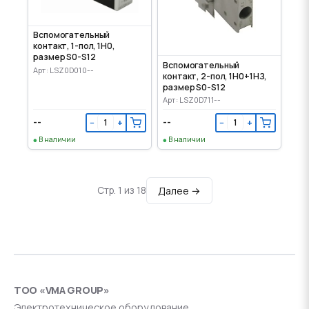
Вспомогательный
контакт, 1-пол, 1Н0,
размер S0-S12
Вспомогательный
Арт: LSZ0D010--
контакт, 2-пол, 1Н0+1НЗ,
размер S0-S12
Арт: LSZ0D711--
--
--
−
+
−
+
В наличии
В наличии
Далее →
Стр. 1 из 18
ТОО «VMA GROUP»
Электротехническое оборудование