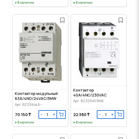
В наличии
В наличии
Контактор
Контактор модульный
40A/4NC/230VAC
63A/4NO/24VAC/3MW
Арт: BZ326459ME
Арт: BZ326445--
70 150 ₸
22 380 ₸
−
+
−
+
В наличии
В наличии