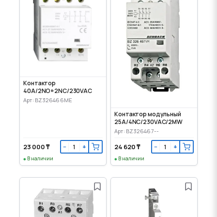
Контактор
40A/2NO+2NC/230VAC
Арт: BZ326466ME
Контактор модульный
25A/4NC/230VAC/2MW
Арт: BZ326467--
23 000 ₸
24 620 ₸
−
+
−
+
В наличии
В наличии