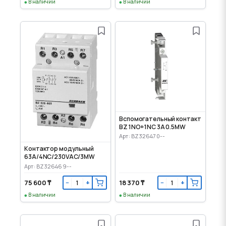
В наличии
В наличии
Вспомогательный контакт
BZ 1NO+1NC 3A 0.5MW
Арт: BZ326470--
Контактор модульный
63A/4NC/230VAC/3MW
Арт: BZ326469--
75 600 ₸
18 370 ₸
−
+
−
+
В наличии
В наличии