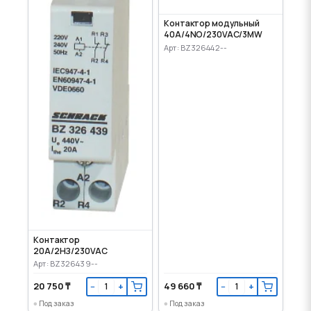
Контактор модульный
40A/4NO/230VAC/3MW
Арт: BZ326442--
Контактор
20A/2НЗ/230VAC
Арт: BZ326439--
20 750 ₸
49 660 ₸
−
+
−
+
Под заказ
Под заказ