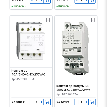
12 880 ₸
13 790 ₸
−
+
−
+
В наличии
В наличии
Контактор
40A/2NO+2NC/230VAC
Арт: BZ326466ME
Контактор модульный
25A/4NC/230VAC/2MW
Арт: BZ326467--
23 000 ₸
24 620 ₸
−
+
−
+