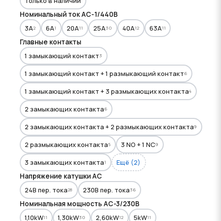
Только в наличии
Номинальный ток AC-1/440В
3A
6A
20A
25A
40A
63A
2
1
11
30
12
11
Главные контакты
1 замыкающий контакт
3
1 замыкающий контакт + 1 размыкающий контакт
6
1 замыкающий контакт + 3 размыкающих контакта
4
2 замыкающих контакта
6
2 замыкающих контакта + 2 размыкающих контакта
9
2 размыкающих контакта
3 NO + 1 NC
5
9
3 замыкающих контакта
Ещё (2)
1
Напряжение катушки АС
24В пер. тока
230В пер. тока
28
36
Номинальная мощность AC-3/230В
1,10kW
1,30kW
2,60kW
5kW
11
30
12
11