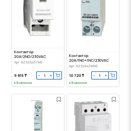
Контактор
Контактор
20A/2NO/230VAC
20A/1NO+1NC/230VAC
Арт: BZ326437ME
Арт: BZ326438ME
9 815 ₸
10 720 ₸
−
+
−
+
В наличии
В наличии