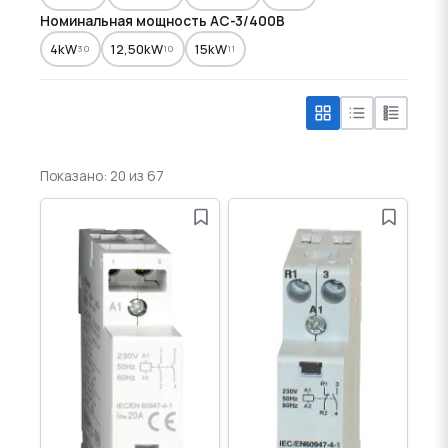
Номинальная мощность AC-3/400В
4kW
12,50kW
15kW
30
10
11
Показано: 20 из 67