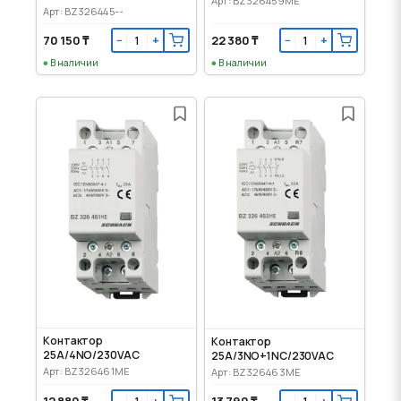
Арт: BZ326459ME
Арт: BZ326445--
70 150 ₸
22 380 ₸
−
+
−
+
В наличии
В наличии
Контактор
Контактор
25A/4NO/230VAC
25A/3NO+1NC/230VAC
Арт: BZ326461ME
Арт: BZ326463ME