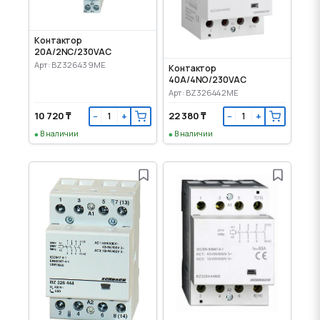
Контактор
20A/2NC/230VAC
Арт: BZ326439ME
Контактор
40A/4NO/230VAC
Арт: BZ326442ME
10 720 ₸
22 380 ₸
−
+
−
+
В наличии
В наличии