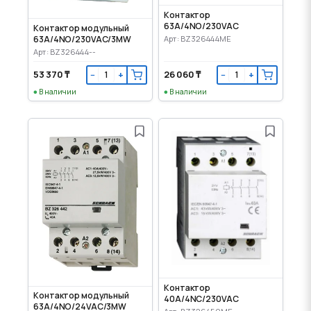
Контактор
63A/4NO/230VAC
Контактор модульный
63A/4NO/230VAC/3MW
Арт: BZ326444ME
Арт: BZ326444--
53 370 ₸
26 060 ₸
−
+
−
+
В наличии
В наличии
Контактор
Контактор модульный
40A/4NC/230VAC
63A/4NO/24VAC/3MW