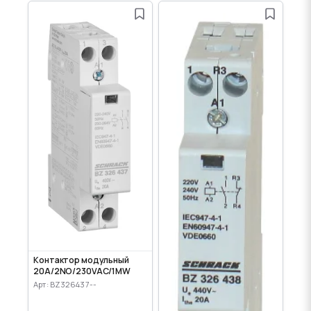
Контактор модульный
20A/2NO/230VAC/1MW
Арт: BZ326437--