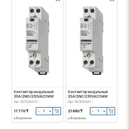
Контактор модульный
Контактор модульный
25A/2NO/230VAC/1MW
25A/2NC/230VAC/1MW
Арт: BZ326475--
Арт: BZ326481--
17 770 ₸
21 680 ₸
−
+
−
+
В наличии
В наличии