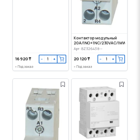
Контактор модульный
20A/1NO+1NC/230VAC/1MW
Арт: BZ326438--
16 920 ₸
20 120 ₸
−
+
−
+
Под заказ
Под заказ