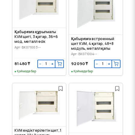
Қабырғаға құрылмалы
KVM щиті, 3 қатар, 36+6
Қабырғаға встроенный
мод, металл есік
щит KVM, 4 қатар, 48+8
Арт: BK071003--
модуль, металл қапы
Арт: BK071004--
81 480 ₸
92 090 ₸
−
+
−
+
Қоймада бар
Қоймада бар
KVM ендіктерілетін щит, 1