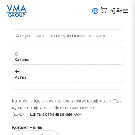
Щиты встраиваемые KVM
⌂
Каталог
←
Артқа
Каталог
Қалыптау тақталары және шкафтары
Түлік
құралы шкафтары
Щиты встраиваемые
(ЩРВ)
Щиты встраиваемые KVM
Қолжетімділік