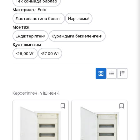
Тек қоймада барлар
Материал - Есік
Листопластина болат
Нәрі ломы
1
1
Монтаж
Ендіктерілген
Құрамдыға бәккеленген
1
1
Қуат шығыны
-28,00 W
-37,00 W
1
1
Көрсетілген: 4 ішінен 4