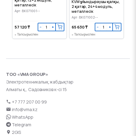
қатар, 12+2 модуль,
KVM ұйындыраушы қалқы,
металл есік
2 қатар, 24+4 модуль,
Арт: BK071001--
металл есік
Арт: BK071002--
57 120 ₸
65 630 ₸
−
+
−
+
Тапсырыспен
Тапсырыспен
ТОО «VMA GROUP»
Электротехникалық жабдықтар
Алматы қ., Садовников к-сі 15
+7 777 207 00 99
info@vma.kz
WhatsApp
Telegram
2GIS