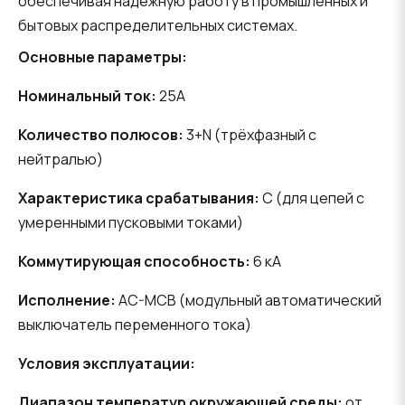
обеспечивая надежную работу в промышленных и
бытовых распределительных системах.
Основные параметры:
Номинальный ток:
25А
Количество полюсов:
3+N (трёхфазный с
нейтралью)
Характеристика срабатывания:
C (для цепей с
умеренными пусковыми токами)
Коммутирующая способность:
6 кА
Исполнение:
AC-MCB (модульный автоматический
выключатель переменного тока)
Условия эксплуатации:
Диапазон температур окружающей среды:
от