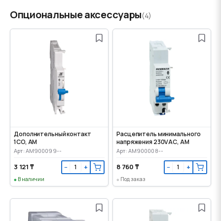
Опциональные аксессуары
(4)
Дополнительный контакт
Расцепитель минимального
1CO, AM
напряжения 230VАС, AM
Арт: AM900099--
Арт: AM900008--
3 121 ₸
8 760 ₸
−
+
−
+
В наличии
Под заказ