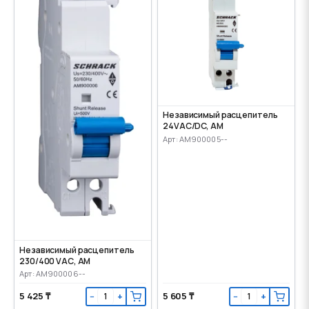
Независимый расцепитель
24VАС/DC, AM
Арт: AM900005--
Независимый расцепитель
230/400 VАС, AM
Арт: AM900006--
5 425 ₸
5 605 ₸
−
+
−
+