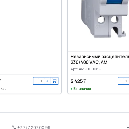
Независимый расцепител
230/400 VАС, AM
Арт: AM900006--
₸
5 425 ₸
−
+
−
аказ
В наличии
+7 777 207 00 99
Н