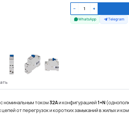
−
+
WhatsApp
Telegram
ать
 с номинальным током
32А
и конфигурацией
1+N
(однополю
 цепей от перегрузок и коротких замыканий в жилых и ко