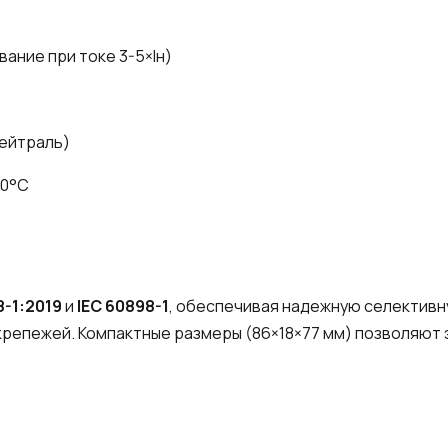
вание при токе 3-5×Iн)
нейтраль)
70°C
8-1:2019
и
IEC 60898-1
, обеспечивая надежную селективн
крепежей. Компактные размеры (86×18×77 мм) позволяю