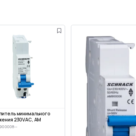
питель минимального
жения 230VАС, AM
M900008--