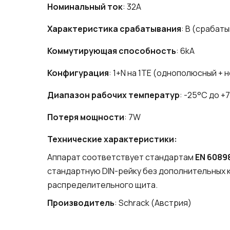
Номинальный ток
: 32A
Характеристика срабатывания
: B (срабаты
Коммутирующая способность
: 6kA
Конфигурация
: 1+N на 1TE (однополюсный + 
Диапазон рабочих температур
: -25°C до +
Потеря мощности
: 7W
Технические характеристики:
Аппарат соответствует стандартам
EN 6089
стандартную DIN-рейку без дополнительных 
распределительного щита.
Производитель
: Schrack (Австрия)