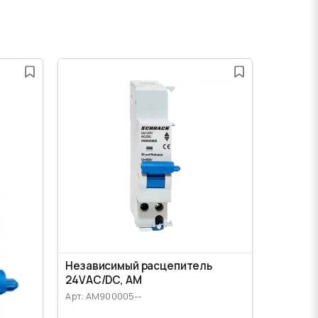
Независимый расцепитель
24VАС/DC, AM
Арт: AM900005--