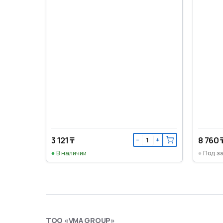
3 121 ₸
8 760 
−
+
В наличии
Под з
ТОО «VMA GROUP»