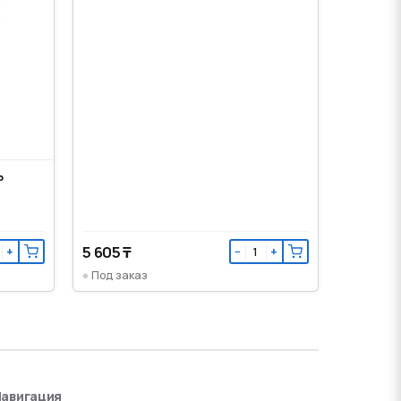
ь
5 605 ₸
+
−
+
Под заказ
авигация