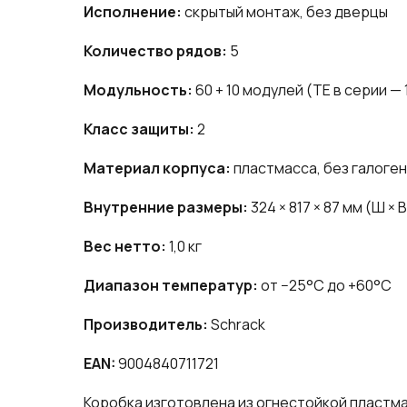
Исполнение:
скрытый монтаж, без дверцы
Количество рядов:
5
Модульность:
60 + 10 модулей (TE в серии — 
Класс защиты:
2
Материал корпуса:
пластмасса, без галоген
Внутренние размеры:
324 × 817 × 87 мм (Ш × В
Вес нетто:
1,0 кг
Диапазон температур:
от −25°C до +60°C
Производитель:
Schrack
EAN:
9004840711721
Коробка изготовлена из огнестойкой пластма