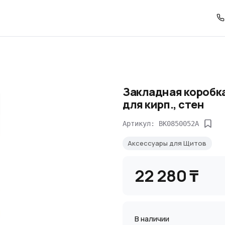
Закладная коробка
для кирп., cтен
Артикул: BK0850052A
Аксессуары для Щитов
22 280 ₸
В наличии