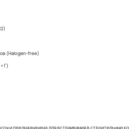
12)
ов (Halogen-free)
 × Г)
ссы и предназначена для встраивания в строительные ко