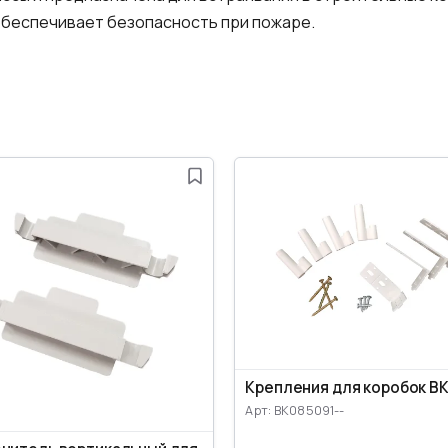
обеспечивает безопасность при пожаре.
Крепления для коробок B
Арт: BK085091--