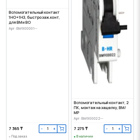
Вспомогательный контакт
1НО+1НЗ, быстрозаж.конт,
для ВМ и ВО
Арт: BM900001--
Вспомогательный контакт, 2
ПК, монтаж на защелку, ВМ/
МР
Арт: BM900022--
7 365 ₸
7 275 ₸
−
+
−
+
Под заказ
В наличии