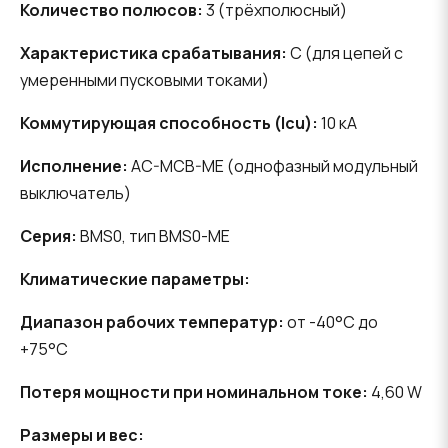
Количество полюсов:
3 (трёхполюсный)
Характеристика срабатывания:
C (для цепей с
умеренными пусковыми токами)
Коммутирующая способность (Icu):
10 кА
Исполнение:
AC-MCB-ME (однофазный модульный
выключатель)
Серия:
BMS0, тип BMS0-ME
Климатические параметры:
Диапазон рабочих температур:
от -40°C до
+75°C
Потеря мощности при номинальном токе:
4,60 W
Размеры и вес: