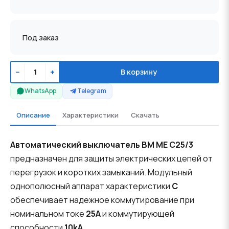
Под заказ
−
+
В корзину
WhatsApp
Telegram
Описание
Характеристики
Скачать
Автоматический выключатель BM ME C25/3
предназначен для защиты электрических цепей от
перегрузок и коротких замыканий. Модульный
однополюсный аппарат характеристики
C
обеспечивает надежное коммутирование при
номинальном токе
25A
и коммутирующей
способности
10kA
.