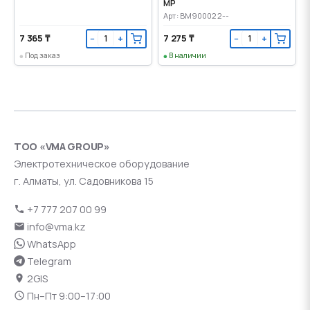
МР
Арт: BM900022--
7 365 ₸
7 275 ₸
−
+
−
+
Под заказ
В наличии
ТОО «VMA GROUP»
Электротехническое оборудование
г. Алматы, ул. Садовникова 15
+7 777 207 00 99
info@vma.kz
WhatsApp
Telegram
2GIS
Пн–Пт 9:00–17:00