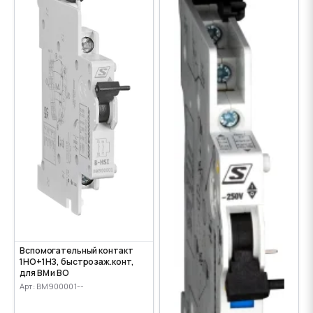
Вспомогательный контакт
1НО+1НЗ, быстрозаж.конт,
для ВМ и ВО
Арт: BM900001--