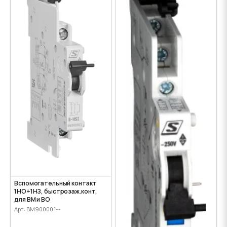
Вспомогательный контакт
1НО+1НЗ, быстрозаж.конт,
для ВМ и ВО
Арт: BM900001--