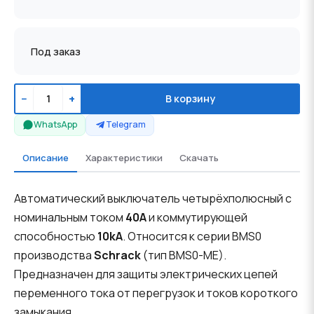
Под заказ
−
+
В корзину
WhatsApp
Telegram
Описание
Характеристики
Скачать
Автоматический выключатель четырёхполюсный с
номинальным током
40A
и коммутирующей
способностью
10kA
. Относится к серии BMS0
производства
Schrack
(тип BMS0-ME).
Предназначен для защиты электрических цепей
переменного тока от перегрузок и токов короткого
замыкания.