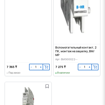
Вспомогательный контакт, 2
ПК, монтаж на защелку, ВМ/
МР
Арт: BM900022--
7 365 ₸
7 275 ₸
−
+
−
+
Под заказ
В наличии