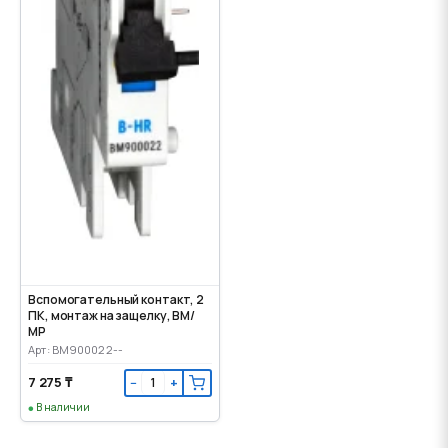
Вспомогательный контакт, 2
ПК, монтаж на защелку, ВМ/
МР
Арт: BM900022--
7 275 ₸
−
+
В наличии