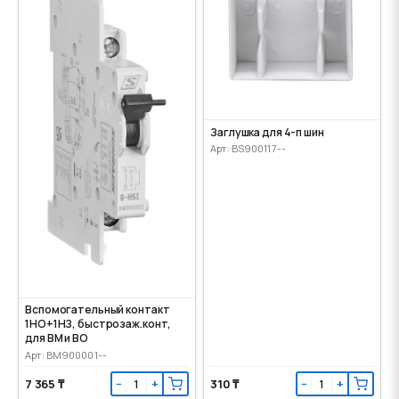
Заглушка для 4-п шин
Арт: BS900117--
Вспомогательный контакт
1НО+1НЗ, быстрозаж.конт,
для ВМ и ВО
Арт: BM900001--
7 365 ₸
310 ₸
−
+
−
+