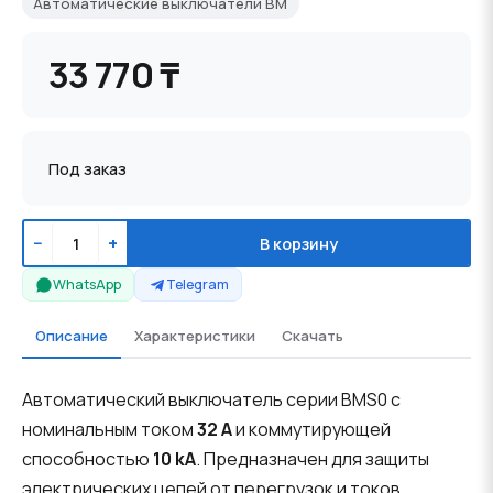
Автоматические выключатели BM
33 770 ₸
Под заказ
−
+
В корзину
WhatsApp
Telegram
Описание
Характеристики
Скачать
Автоматический выключатель серии BMS0 с
номинальным током
32 A
и коммутирующей
способностью
10 kA
. Предназначен для защиты
электрических цепей от перегрузок и токов