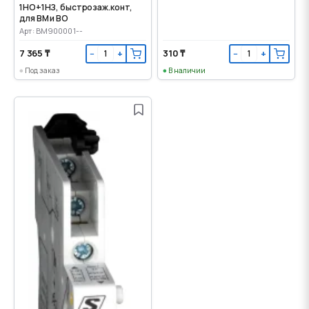
1НО+1НЗ, быстрозаж.конт,
для ВМ и ВО
Арт: BM900001--
7 365 ₸
310 ₸
−
+
−
+
Под заказ
В наличии