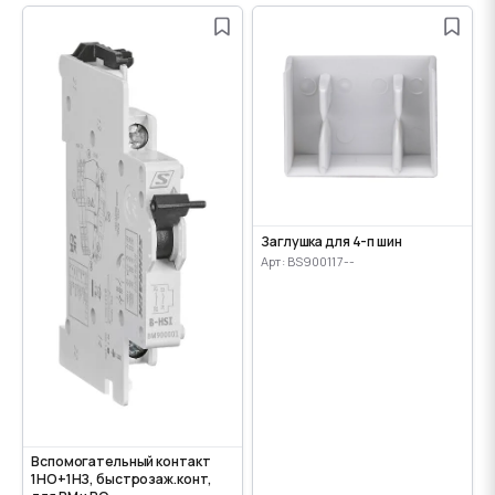
Заглушка для 4-п шин
Арт: BS900117--
Вспомогательный контакт
1НО+1НЗ, быстрозаж.конт,