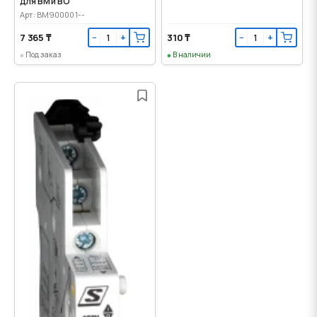
для ВМ и ВО
Арт: BM900001--
7 365 ₸
310 ₸
−
+
−
+
Под заказ
В наличии