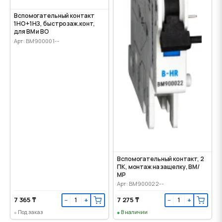
Вспомогательный контакт
1НО+1НЗ, быстрозаж.конт,
для ВМ и ВО
Арт: BM900001--
Вспомогательный контакт, 2
ПК, монтаж на защелку, ВМ/
МР
Арт: BM900022--
7 365 ₸
7 275 ₸
−
+
−
+
Под заказ
В наличии