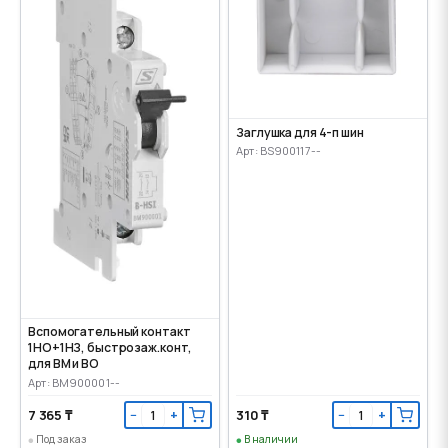
Заглушка для 4-п шин
Арт: BS900117--
Вспомогательный контакт
1НО+1НЗ, быстрозаж.конт,
для ВМ и ВО
Арт: BM900001--
7 365 ₸
310 ₸
−
+
−
+
Под заказ
В наличии