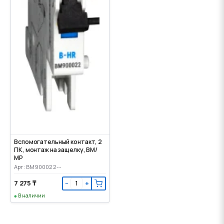
Вспомогательный контакт, 2
ПК, монтаж на защелку, ВМ/
МР
Арт: BM900022--
7 275 ₸
−
+
В наличии