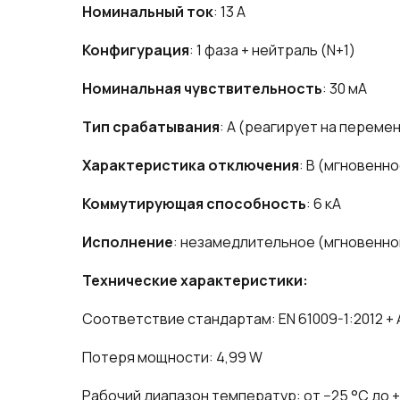
Номинальный ток
: 13 А
Конфигурация
: 1 фаза + нейтраль (N+1)
Номинальная чувствительность
: 30 мА
Тип срабатывания
: A (реагирует на переме
Характеристика отключения
: B (мгновенн
Коммутирующая способность
: 6 кА
Исполнение
: незамедлительное (мгновенно
Технические характеристики:
Соответствие стандартам: EN 61009-1:2012 + A1:2
Потеря мощности: 4,99 W
Рабочий диапазон температур: от −25 °C до 