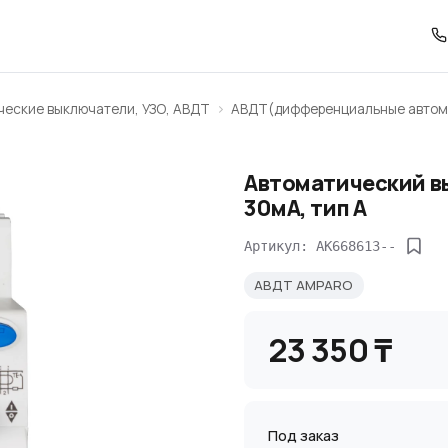
ческие выключатели, УЗО, АВДТ
АВДТ(дифференциальные автом
Автоматический вы
30мА, тип А
Артикул: AK668613--
АВДТ AMPARO
23 350 ₸
Под заказ