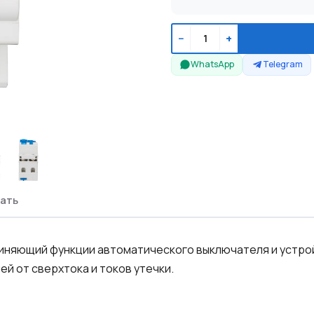
−
+
WhatsApp
Telegram
ать
няющий функции автоматического выключателя и устройс
й от сверхтока и токов утечки.