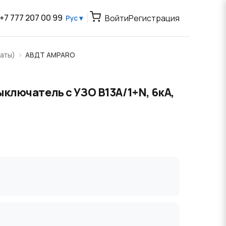
+7 777 207 00 99
Войти
Регистрация
Рус ▾
аты)
АВДТ AMPARO
ключатель с УЗО B13А/1+N, 6кА,