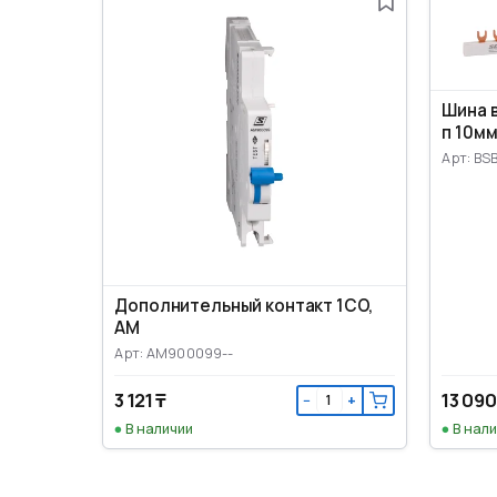
Шина 
п 10мм
Арт: BSB
Дополнительный контакт 1CO,
AM
Арт: AM900099--
3 121 ₸
13 090
−
+
В наличии
В нал