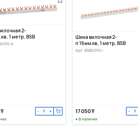
вилочная 2-
.кв, 1 метр, BSB
Шина вилочная 2-
п 16мм.кв, 1 метр, BSB
00111-A
Арт: BSB00112--
 ₸
17 050 ₸
−
+
−
ичии
В наличии