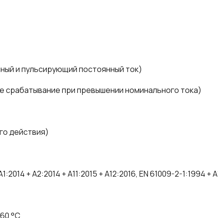
нный и пульсирующий постоянный ток)
ое срабатывание при превышении номинального тока)
го действия)
014 + A2:2014 + A11:2015 + A12:2016, EN 61009-2-1:1994 + A1
+60 °C