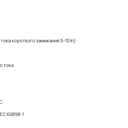
 тока короткого замыкания 5-10 In)
о тока
°C
 IEC 60898-1