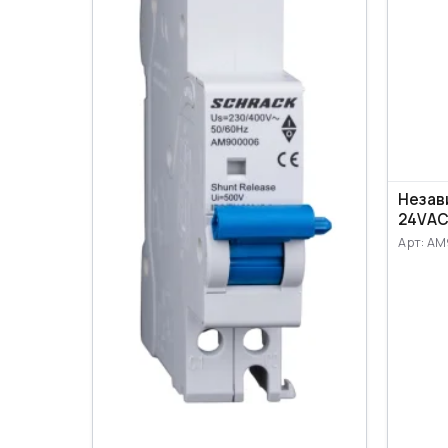
Незав
24VАС
Арт: A