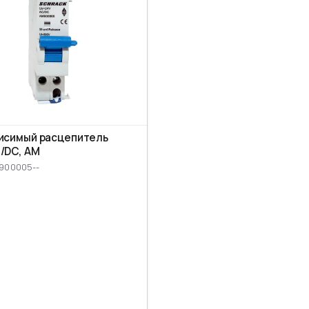
исимый расцепитель
/DC, AM
M900005--