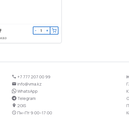
₸
−
+
аказ
+7 777 207 00 99
Н
info@vma.kz
Г
WhatsApp
К
Telegram
О
2GIS
П
Пн–Пт 9:00–17:00
К