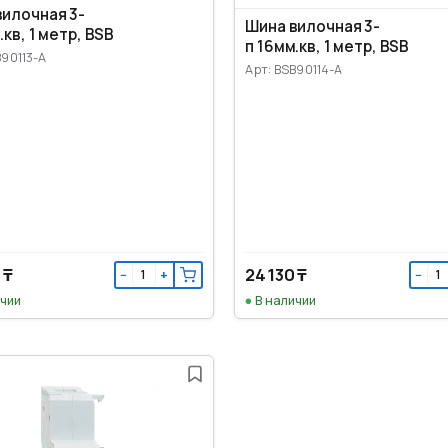
вилочная 3-
Шина вилочная 3-
.кв, 1 метр, BSB
п 16мм.кв, 1 метр, BSB
B90113-A
Арт: BSB90114-A
 ₸
24 130 ₸
−
+
−
ичии
В наличии