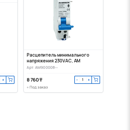
Расцепитель минимального
напряжения 230VАС, AM
Арт: AM900008--
8 760 ₸
+
−
+
Под заказ