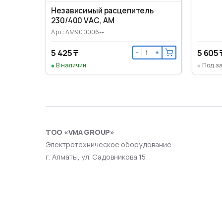
Независимый расцепитель
230/400 VАС, AM
Арт: AM900006--
5 425 ₸
5 605 
−
+
В наличии
Под з
ТОО «VMA GROUP»
Электротехническое оборудование
г. Алматы, ул. Садовникова 15