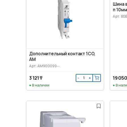
Шина 
п 10мм
Арт: BS
Дополнительный контакт 1CO,
AM
Арт: AM900099--
3 121 ₸
19 050
−
+
В наличии
В нал