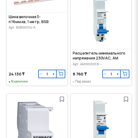
Шина вилочная 3-
п 16мм.кв, 1 метр, BSB
Арт: BSB90114-A
Расцепитель минимального
напряжения 230VАС, AM
Арт: AM900008--
24 130 ₸
8 760 ₸
−
+
−
+
В наличии
Под заказ