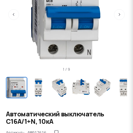
‹
›
1 / 9
Автоматический выключатель
C16А/1+N, 10кА
Артикул: AM017616--