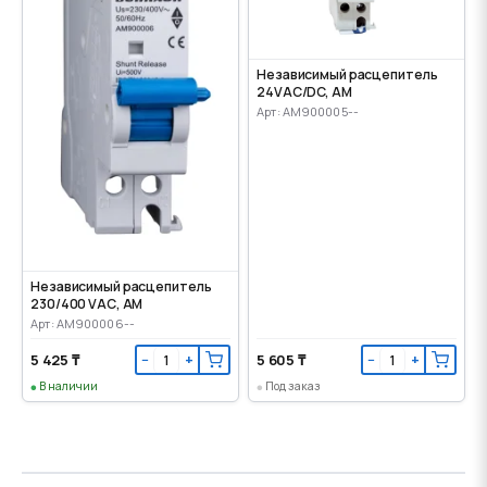
Независимый расцепитель
24VАС/DC, AM
Арт: AM900005--
Независимый расцепитель
230/400 VАС, AM
Арт: AM900006--
5 425 ₸
5 605 ₸
−
+
−
+
В наличии
Под заказ