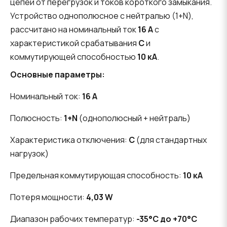
цепей от перегрузок и токов короткого замыкания.
Устройство однополюсное с нейтралью (1+N),
рассчитано на номинальный ток
16 А
с
характеристикой срабатывания
C
и
коммутирующей способностью
10 кА
.
Основные параметры:
Номинальный ток:
16 А
Полюсность:
1+N
(однополюсный + нейтраль)
Характеристика отключения:
C
(для стандартных
нагрузок)
Предельная коммутирующая способность:
10 кА
Потеря мощности:
4,03 W
Диапазон рабочих температур:
-35°C до +70°C