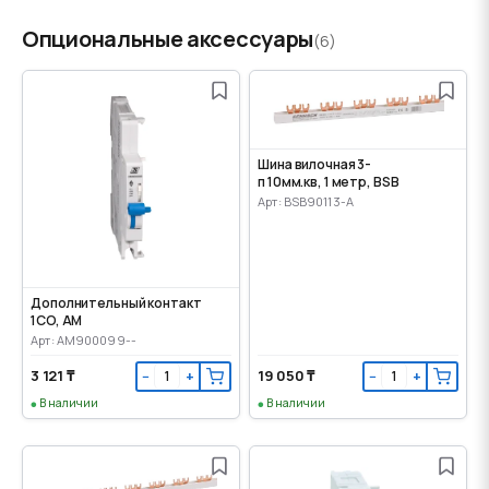
Опциональные аксессуары
(6)
Шина вилочная 3-
п 10мм.кв, 1 метр, BSB
Арт: BSB90113-A
Дополнительный контакт
1CO, AM
Арт: AM900099--
3 121 ₸
19 050 ₸
−
+
−
+
В наличии
В наличии