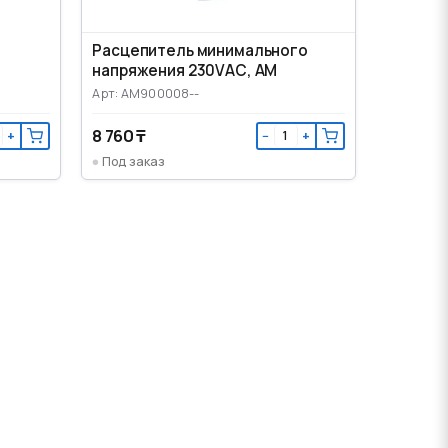
Расцепитель минимального
напряжения 230VАС, AM
Арт: AM900008--
8 760 ₸
+
−
+
Под заказ