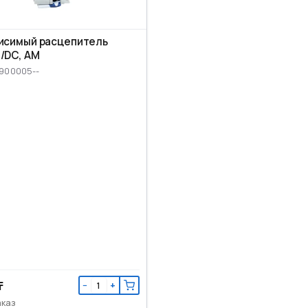
исимый расцепитель
/DC, AM
M900005--
₸
−
+
аказ