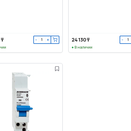
 ₸
24 130 ₸
−
+
−
ичии
В наличии