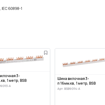
, IEC 60898-1
вилочная 3-
Шина вилочная 3-
.кв, 1 метр, BSB
п 16мм.кв, 1 метр, BSB
B90113-A
Арт: BSB90114-A