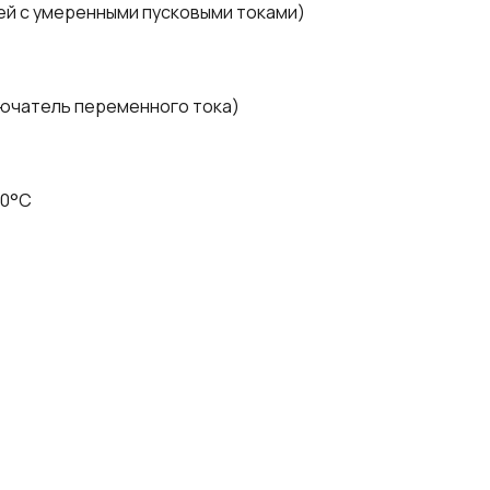
ей с умеренными пусковыми токами)
ючатель переменного тока)
70°C