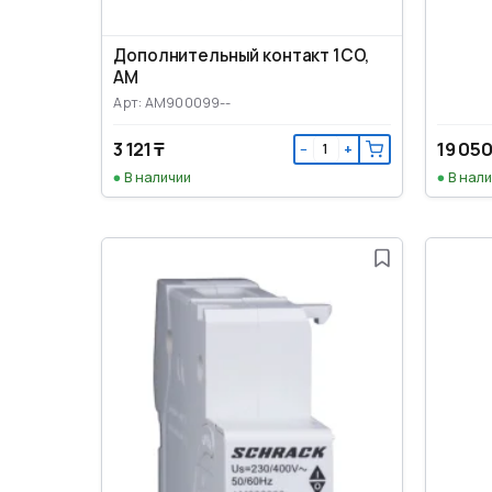
Дополнительный контакт 1CO,
AM
Арт: AM900099--
3 121 ₸
19 050
−
+
В наличии
В нал