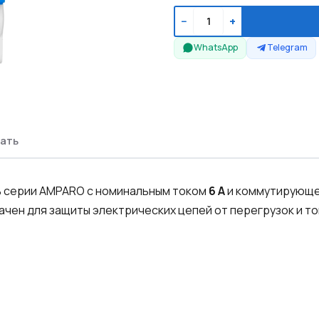
−
+
WhatsApp
Telegram
ать
 серии AMPARO с номинальным током
6 А
и коммутирующ
чен для защиты электрических цепей от перегрузок и то