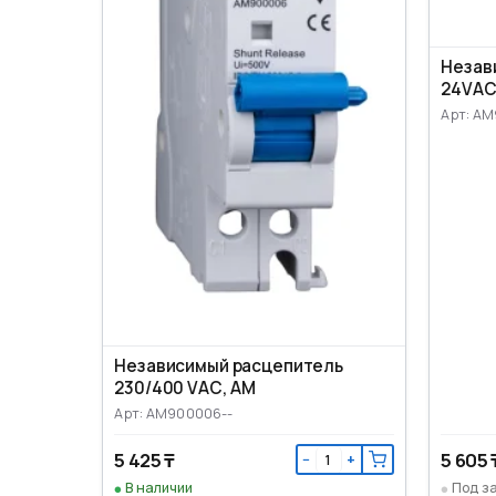
Незав
24VАС
Арт: A
Независимый расцепитель
230/400 VАС, AM
Арт: AM900006--
5 425 ₸
5 605 
−
+
В наличии
Под з