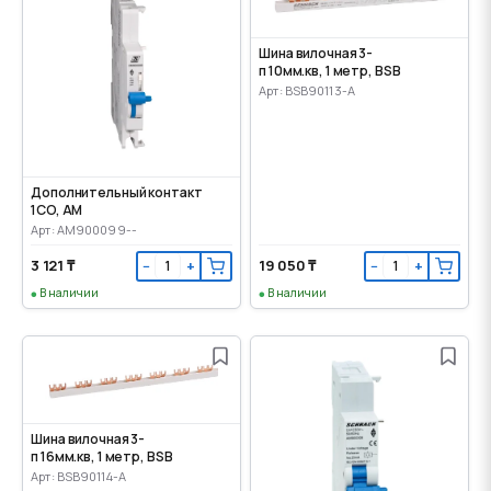
Шина вилочная 3-
п 10мм.кв, 1 метр, BSB
Арт: BSB90113-A
Дополнительный контакт
1CO, AM
Арт: AM900099--
3 121 ₸
19 050 ₸
−
+
−
+
В наличии
В наличии
Шина вилочная 3-
п 16мм.кв, 1 метр, BSB
Арт: BSB90114-A