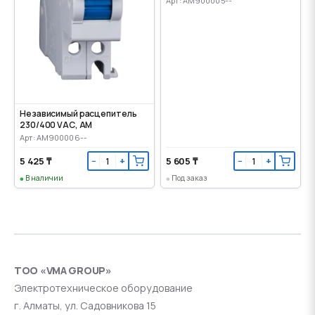
Арт: AM900005--
Независимый расцепитель
230/400 VАС, AM
Арт: AM900006--
5 425 ₸
5 605 ₸
−
+
−
+
В наличии
Под заказ
ТОО «VMA GROUP»
Электротехническое оборудование
г. Алматы, ул. Садовникова 15