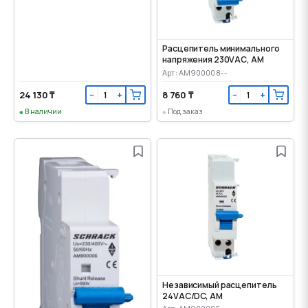
Расцепитель минимального
напряжения 230VАС, AM
Арт: AM900008--
24 130 ₸
8 760 ₸
−
+
−
+
В наличии
Под заказ
Независимый расцепитель
24VАС/DC, AM