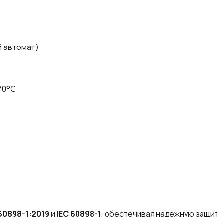
 автомат)
70°C
60898-1:2019
и
IEC 60898-1
, обеспечивая надежную защит