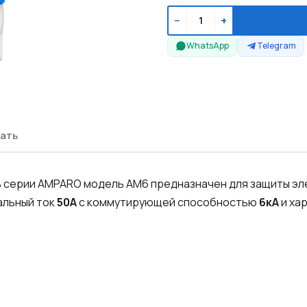
−
+
WhatsApp
Telegram
ать
серии AMPARO модель AM6 предназначен для защиты элек
альный ток
50А
с коммутирующей способностью
6кА
и ха