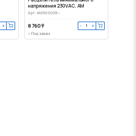
напряжения 230VАС, AM
Арт: AM900008--
8 760 ₸
+
−
+
Под заказ