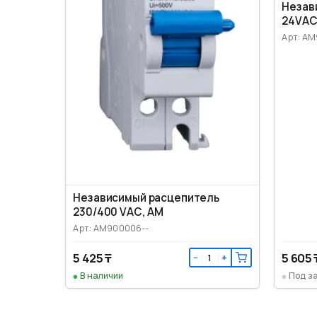
Незав
24VАС
Арт: A
Независимый расцепитель
230/400 VАС, AM
Арт: AM900006--
5 425 ₸
5 605 
−
+
В наличии
Под з