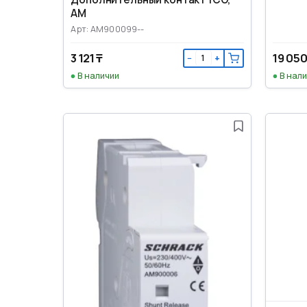
AM
Арт: AM900099--
3 121 ₸
19 050
−
+
В наличии
В нал