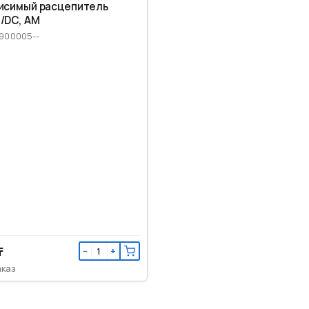
исимый расцепитель
/DC, AM
M900005--
₸
−
+
аказ