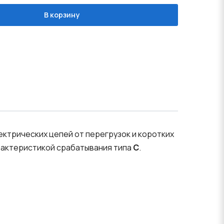
В корзину
трических цепей от перегрузок и коротких
рактеристикой срабатывания типа
C
.