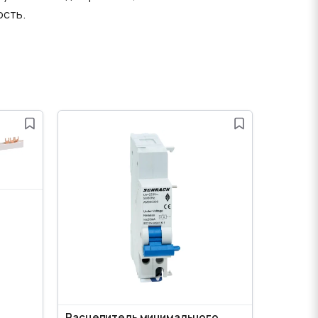
ость.
Расцепитель минимального