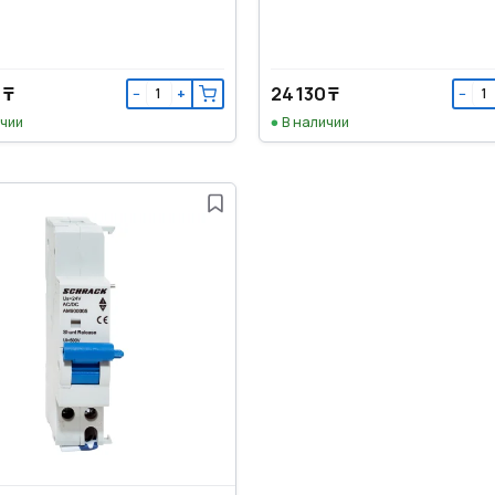
 ₸
24 130 ₸
−
+
−
ичии
В наличии