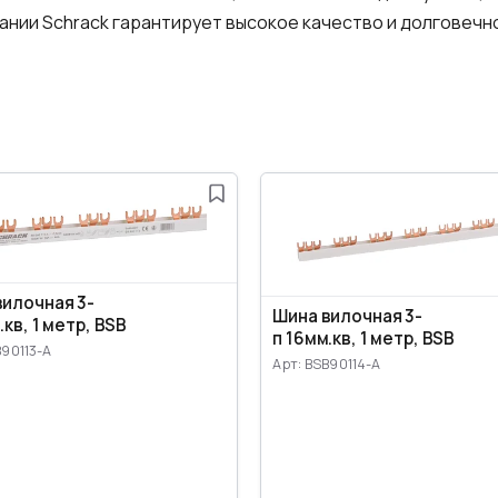
нии Schrack гарантирует высокое качество и долговечн
вилочная 3-
Шина вилочная 3-
.кв, 1 метр, BSB
п 16мм.кв, 1 метр, BSB
B90113-A
Арт: BSB90114-A