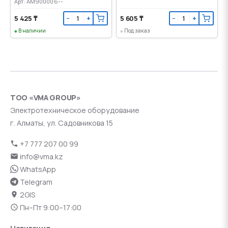
Арт: AM900006--
5 425 ₸
5 605 ₸
−
+
−
+
В наличии
Под заказ
ТОО «VMA GROUP»
Электротехническое оборудование
г. Алматы, ул. Садовникова 15
+7 777 207 00 99
info@vma.kz
WhatsApp
Telegram
2GIS
Пн–Пт 9:00–17:00