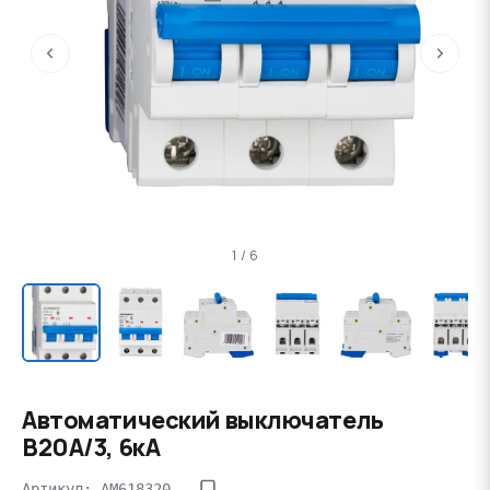
‹
›
1 / 6
Автоматический выключатель
B20А/3, 6кА
Артикул: AM618320--