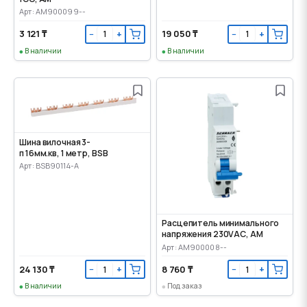
Арт: AM900099--
3 121 ₸
19 050 ₸
−
+
−
+
В наличии
В наличии
Шина вилочная 3-
п 16мм.кв, 1 метр, BSB
Арт: BSB90114-A
Расцепитель минимального
напряжения 230VАС, AM
Арт: AM900008--
24 130 ₸
8 760 ₸
−
+
−
+
В наличии
Под заказ