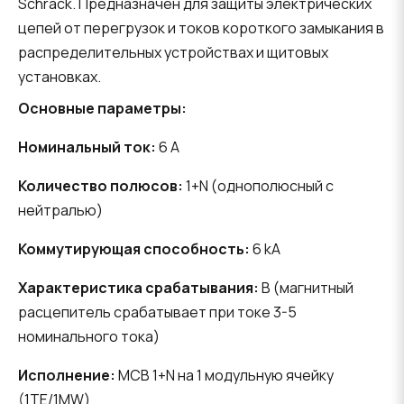
Schrack. Предназначен для защиты электрических
цепей от перегрузок и токов короткого замыкания в
распределительных устройствах и щитовых
установках.
Основные параметры:
Номинальный ток:
6 A
Количество полюсов:
1+N (однополюсный с
нейтралью)
Коммутирующая способность:
6 kA
Характеристика срабатывания:
B (магнитный
расцепитель срабатывает при токе 3-5
номинального тока)
Исполнение:
MCB 1+N на 1 модульную ячейку
(1TE/1MW)