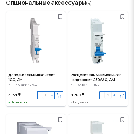
Опциональные аксессуары
(4)
Дополнительный контакт
Расцепитель минимального
1CO, AM
напряжения 230VАС, AM
Арт: AM900099--
Арт: AM900008--
3 121 ₸
8 760 ₸
−
+
−
+
В наличии
Под заказ