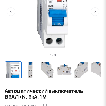
‹
›
1 / 8
Автоматический выключатель
B6А/1+N, 6кА, 1M
Артикул: AM618506--