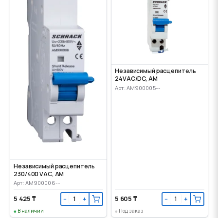
Независимый расцепитель
24VАС/DC, AM
Арт: AM900005--
Независимый расцепитель
230/400 VАС, AM
Арт: AM900006--
5 425 ₸
5 605 ₸
−
+
−
+
В наличии
Под заказ