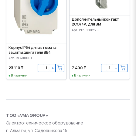
Дополнительный контакт
2CO/4A, для ВМ
Арт: BD900022--
Корпус IP54 для автомата
защиты двигателя BE4
Арт: BE400001--
23 110 ₸
7 400 ₸
−
+
−
+
В наличии
В наличии
ТОО «VMA GROUP»
Электротехническое оборудование
г. Алматы, ул. Садовникова 15