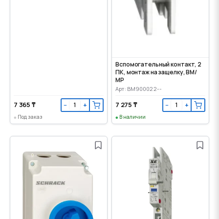
Вспомогательный контакт, 2
ПК, монтаж на защелку, ВМ/
МР
Арт: BM900022--
7 365 ₸
7 275 ₸
−
+
−
+
Под заказ
В наличии