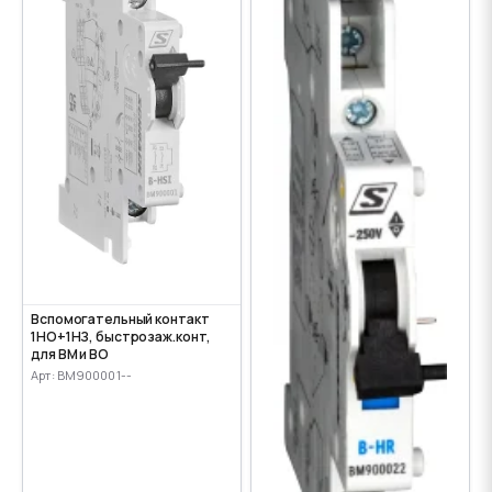
Вспомогательный контакт
1НО+1НЗ, быстрозаж.конт,
для ВМ и ВО
Арт: BM900001--