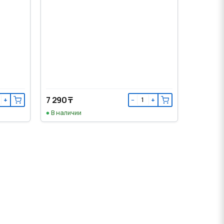
7 290 ₸
+
−
+
В наличии