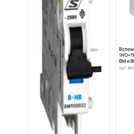
Вспом
1НО+1
ВМ и 
Арт: BM