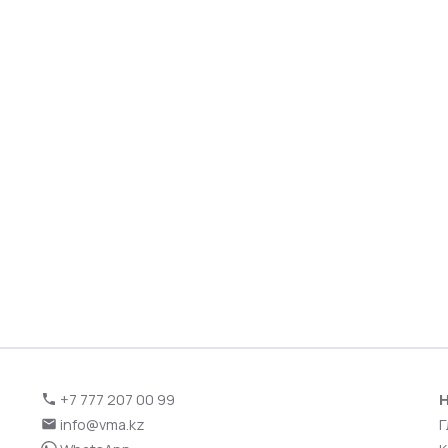
+7 777 207 00 99
Н
info@vma.kz
Г