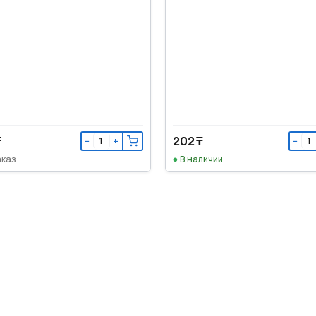
₸
202 ₸
−
+
−
аказ
В наличии