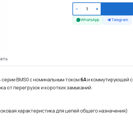
−
+
WhatsApp
Telegram
ать
 серии BMS0 с номинальным током
6A
и коммутирующей 
а от перегрузок и коротких замыканий.
оковая характеристика для цепей общего назначения)