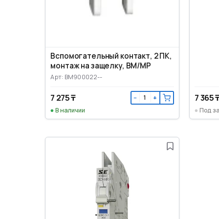
Вспомогательный контакт, 2 ПК,
монтаж на защелку, ВМ/МР
Арт: BM900022--
7 275 ₸
7 365 
−
+
В наличии
Под з