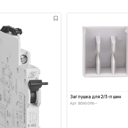
Заглушка для 2/3-п шин
Арт: BS900116--