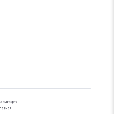
авигация
лавная