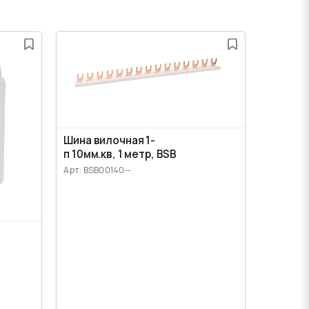
Шина вилочная 1-
п 10мм.кв, 1 метр, BSB
Арт: BSB00140--