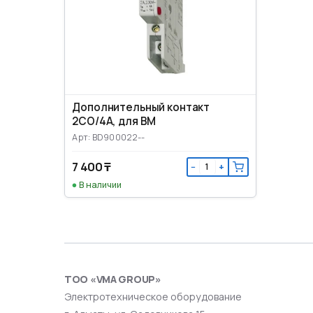
Дополнительный контакт
2CO/4A, для ВМ
Арт: BD900022--
7 400 ₸
−
+
В наличии
ТОО «VMA GROUP»
Электротехническое оборудование