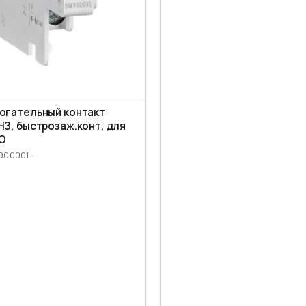
огательный контакт
НЗ, быстрозаж.конт, для
ВО
900001--