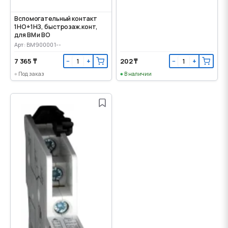
Вспомогательный контакт
1НО+1НЗ, быстрозаж.конт,
для ВМ и ВО
Арт: BM900001--
7 365 ₸
202 ₸
−
+
−
+
Под заказ
В наличии