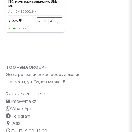
ПК, монтаж на защелку, ВМ/
МР
Арт: BM900022--
7 275 ₸
−
+
В наличии
ТОО «VMA GROUP»
Электротехническое оборудование
г. Алматы, ул. Садовникова 15
+7 777 207 00 99
info@vma.kz
WhatsApp
Telegram
2GIS
Пн–Пт 9:00–17:00