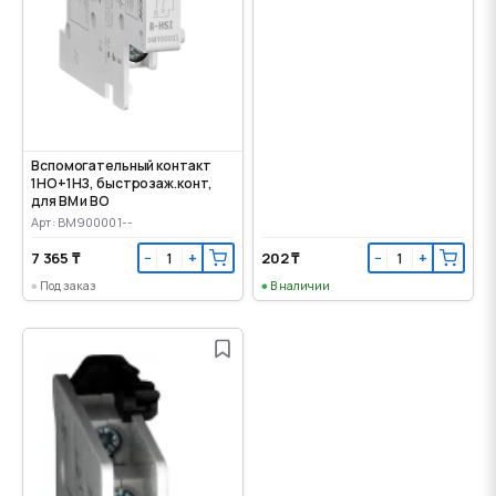
Вспомогательный контакт
1НО+1НЗ, быстрозаж.конт,
для ВМ и ВО
Арт: BM900001--
7 365 ₸
202 ₸
−
+
−
+
Под заказ
В наличии