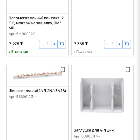
Вспомогательный контакт, 2
ПК, монтаж на защелку, ВМ/
МР
Арт: BM900022--
7 275 ₸
7 365 ₸
−
+
−
+
В наличии
Под заказ
Шина вилочная L1N/L2N/L3N 16мм.кв, 1 метр, BSB
Арт: BSB00123--
Заглушка для 4-п шин
Арт: BS900117--