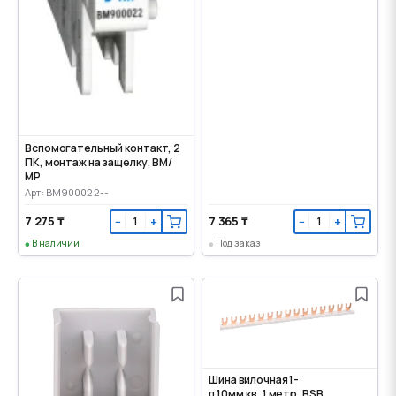
Вспомогательный контакт, 2
ПК, монтаж на защелку, ВМ/
МР
Арт: BM900022--
7 275 ₸
7 365 ₸
−
+
−
+
В наличии
Под заказ
Шина вилочная 1-
п 10мм.кв, 1 метр, BSB