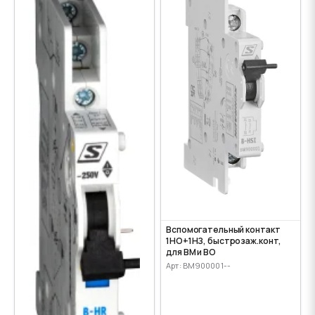
Вспомогательный контакт
1НО+1НЗ, быстрозаж.конт,
для ВМ и ВО
Арт: BM900001--