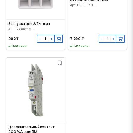
Арт: BSB00140--
Заглушка для 2/3-п шин
Арт: BS900116--
202 ₸
7 290 ₸
−
+
−
+
В наличии
В наличии
Дополнительный контакт
2CO/4A, для ВМ