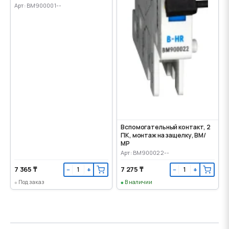
Арт: BM900001--
Вспомогательный контакт, 2
ПК, монтаж на защелку, ВМ/
МР
Арт: BM900022--
7 365 ₸
7 275 ₸
−
+
−
+
Под заказ
В наличии