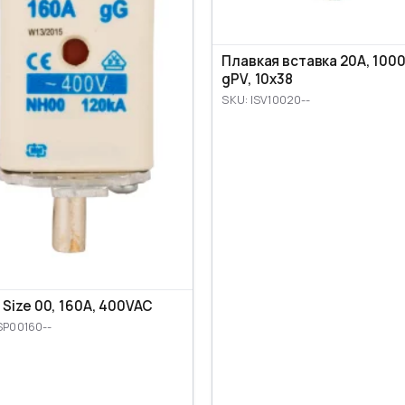
Плавкая вставка 20A, 100
gPV, 10x38
SKU: ISV10020--
 Size 00, 160A, 400VAC
SP00160--