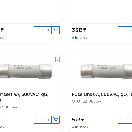
 ₸
3 313 ₸
−
+
−
ock
In stock
Insert 4A, 500VAC, gG,
Fuse Link 6A, 500VAC, gG, 
8
SKU: ISZ10006--
SZ10004--
573 ₸
−
+
−
ock
In stock