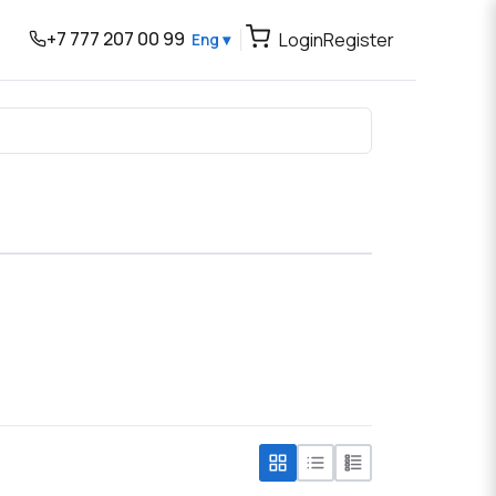
+7 777 207 00 99
Login
Register
Eng ▾