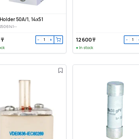
Holder 50A/1, 14x51
S506141--
 ₸
12 600 ₸
−
+
−
ock
In stock