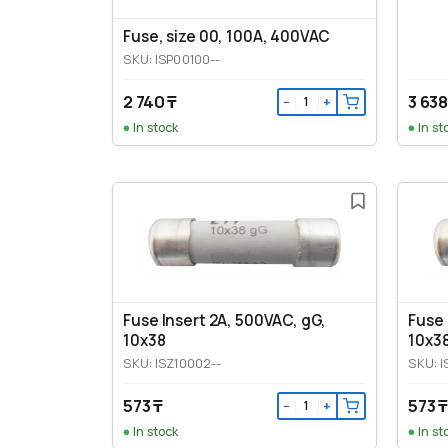
Fuse, size 00, 100A, 400VAC
SKU: ISP00100--
2 740 ₸
3 638
−
+
In stock
In st
Fuse Insert 2A, 500VAC, gG,
Fuse 
10x38
10x3
SKU: ISZ10002--
SKU: I
573 ₸
573 ₸
−
+
In stock
In st