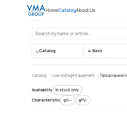
Home
Catalog
About Us
Предохранители
⌂
←
Catalog
Back
Catalog
Low-Voltage Equipment
Предохранит
Availability
In stock only
Characteristic
gG
gPV
64
2