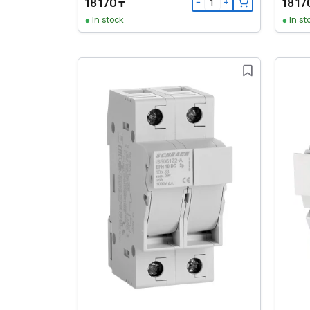
18 170 ₸
18 17
−
+
In stock
In st