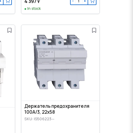
4 397 ₸
+
−
+
In stock
Держатель предохранителя
100A/3, 22x58
SKU: IS506223--