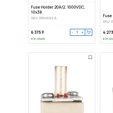
Fuse Holder 20A/2, 1000VDC,
10x38
Fuse 
SKU: IS506122-A
SKU: I
6 375 ₸
4 273
−
+
In stock
In st