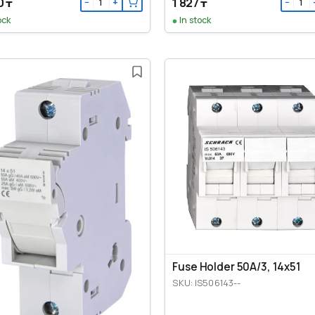
0 ₸
1 827 ₸
−
+
−
ock
In stock
Fuse Holder 50A/3, 14x51
SKU: IS506143--