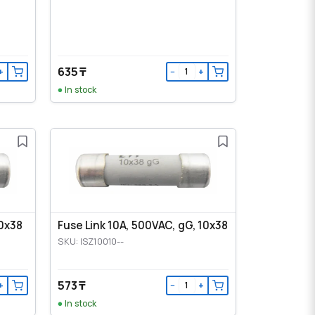
635 ₸
+
−
+
In stock
10x38
Fuse Link 10A, 500VAC, gG, 10x38
SKU: ISZ10010--
573 ₸
+
−
+
In stock