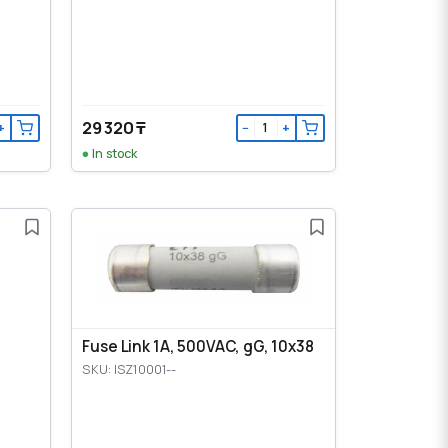
29 320 ₸
+
−
+
In stock
Fuse Link 1A, 500VAC, gG, 10x38
SKU: ISZ10001--