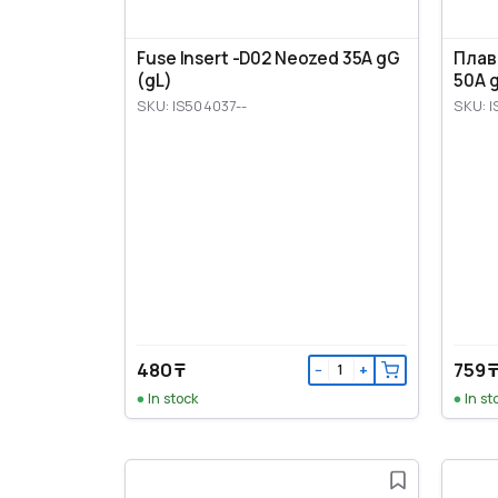
Fuse Insert -D02 Neozed 35A gG
Плав
(gL)
50A 
SKU: IS504037--
SKU: 
480 ₸
759 
−
+
In stock
In st