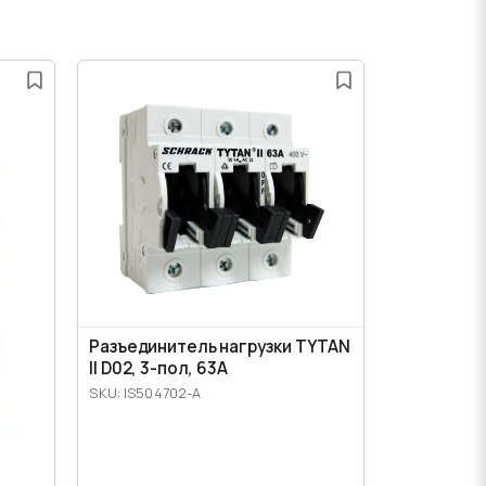
Разъединитель нагрузки TYTAN
II D02, 3-пол, 63A
SKU: IS504702-A