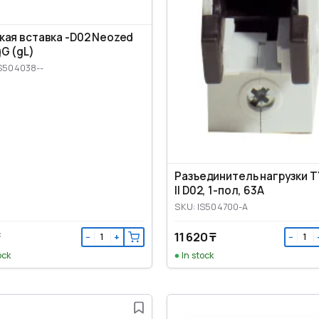
кая вставка -D02 Neozed
gG (gL)
IS504038--
Разъединитель нагрузки 
II D02, 1-пол, 63A
SKU: IS504700-A
₸
11 620 ₸
−
+
−
ock
In stock