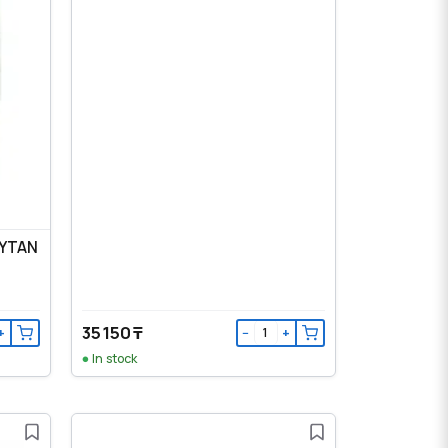
TYTAN
35 150 ₸
+
−
+
In stock