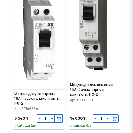
Модульдік ауыстырғыш
16А, 2 ауыстырғыш
Модульді ауыстырғыш
контакты, І-0-2
16А, 1 ауыспалы контакты,
Арт: BZ106390--
І-0-2
Арт: BZ106380--
9 540 ₸
14 800 ₸
−
+
−
+
Қоймада бар
Қоймада бар