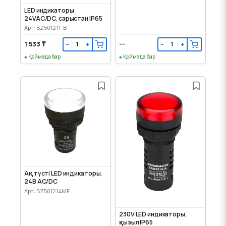
LED индикаторы
24VAC/DC, сарыстан IP65
Арт: BZ501211-B
1 533 ₸
--
−
+
−
+
Қоймада бар
Қоймада бар
Ақ түсті LED индикаторы,
24В AC/DC
Арт: BZ501214ME
230V LED индикаторы,
қызыл IP65