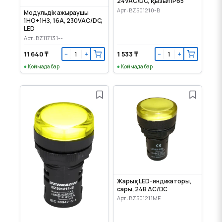
24VAC/DC, қызыл IP65
Арт: BZ501210-B
Модульдік ажыраушы
1НО+1НЗ, 16А, 230VAC/DC,
LED
Арт: BZ117131--
11 640 ₸
1 533 ₸
−
+
−
+
Қоймада бар
Қоймада бар
Жарық LED-индикаторы,
сары, 24В АС/DC
Арт: BZ501211ME