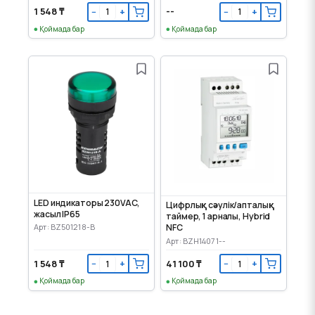
1 548 ₸
--
−
+
−
+
Қоймада бар
Қоймада бар
LED индикаторы 230VAC,
Цифрлық сәулік/апталық
жасыл IP65
таймер, 1 арналы, Hybrid
Арт: BZ501218-B
NFC
Арт: BZH14071--
1 548 ₸
41 100 ₸
−
+
−
+
Қоймада бар
Қоймада бар