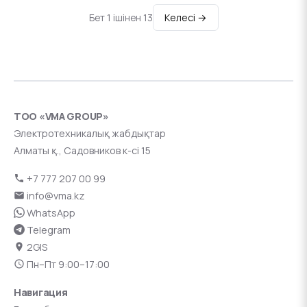
Келесі →
Бет 1 ішінен 13
ТОО «VMA GROUP»
Электротехникалық жабдықтар
Алматы қ., Садовников к-сі 15
+7 777 207 00 99
info@vma.kz
WhatsApp
Telegram
2GIS
Пн–Пт 9:00–17:00
Навигация