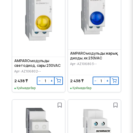
AMPARO модульды жарық
диоды, көк 230VAC
AMPARO модульды
Арт: AZ106803--
светодиод, сары 230VAC
Арт: AZ106802--
2 438 ₸
2 438 ₸
−
+
−
+
Қоймада бар
Қоймада бар