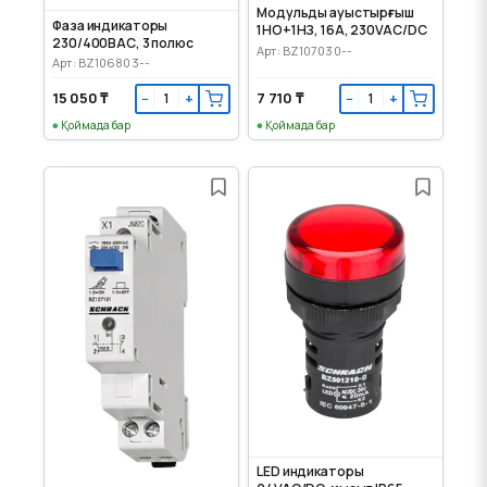
Модульды ауыстырғыш
Фаза индикаторы
1НО+1НЗ, 16А, 230VAC/DC
230/400ВАС, 3 полюс
Арт: BZ107030--
Арт: BZ106803--
15 050 ₸
7 710 ₸
−
+
−
+
Қоймада бар
Қоймада бар
LED индикаторы