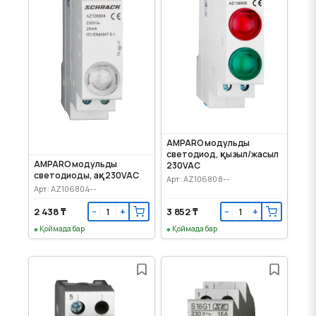
AMPARO модульды
светодиод, қызыл/жасыл
AMPARO модульды
230VAC
светодиоды, ақ 230VAC
Арт: AZ106808--
Арт: AZ106804--
2 438 ₸
3 852 ₸
−
+
−
+
Қоймада бар
Қоймада бар