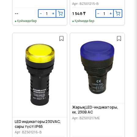
Арт: BZ501215-B
--
1 548 ₸
−
+
−
+
Қоймада бар
Қоймада бар
Жарық LED-индикаторы,
көк, 230В АС
Арт: BZ501217ME
LED индикаторы 230VAC,
сары түсті IP65
Арт: BZ501216-B