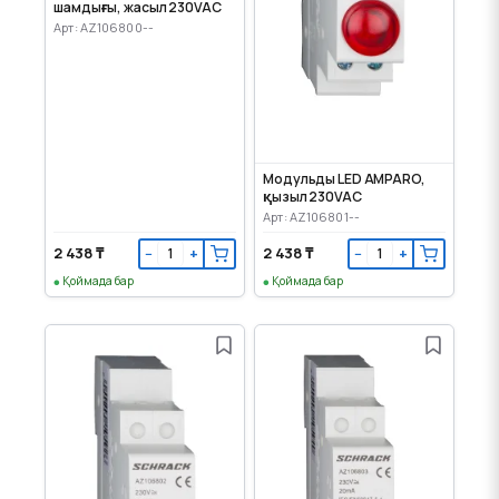
шамдығы, жасыл 230VAC
Арт: AZ106800--
Модульды LED AMPARO,
қызыл 230VAC
Арт: AZ106801--
2 438 ₸
2 438 ₸
−
+
−
+
Қоймада бар
Қоймада бар