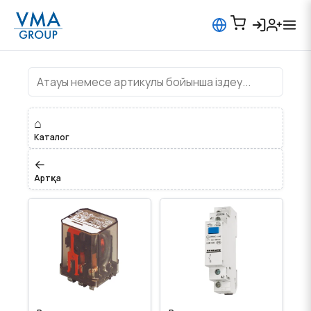
Устройства управления, Реле
⌂
Каталог
←
Артқа