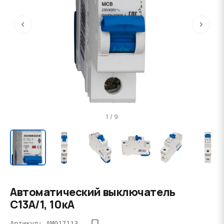
‹
›
1 / 9
Автоматический выключатель
C13А/1, 10кА
Артикул: AM017113--