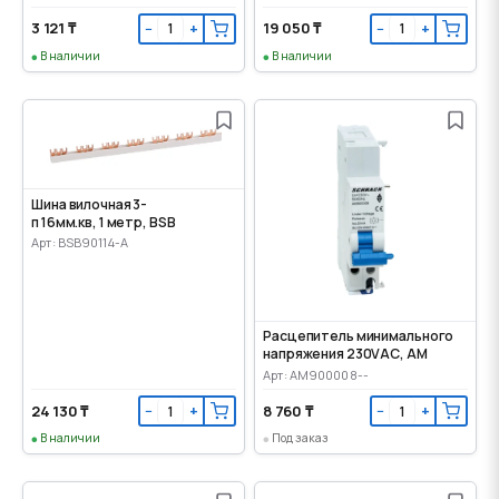
3 121 ₸
19 050 ₸
−
+
−
+
В наличии
В наличии
Шина вилочная 3-
п 16мм.кв, 1 метр, BSB
Арт: BSB90114-A
Расцепитель минимального
напряжения 230VАС, AM
Арт: AM900008--
24 130 ₸
8 760 ₸
−
+
−
+
В наличии
Под заказ